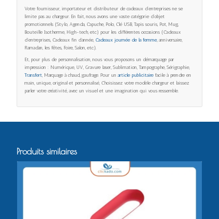
Votre fournisseur, importateur et distributeur de cadeaux d’entreprises ne se
limite pas au chargeur. En fait, nous avons une vaste catégorie d’objet
promotionnels (Stylo, Agenda, Capuche, Polo, Clé USB, Tapis souris, Pot, Mug,
Bouteille Isotherme, High-tech, etc.) pour les différentes occasions (Cadeaux
d’entreprises, Cadeaux fin d’année,
Cadeaux journée de la femme
, anniversaire,
Ramadan, les fêtes, Foire, Salon, etc.).
Et, pour plus de personnalisation, nous vous proposons un démarquage par
impression : Numérique, UV, Gravure laser, Sublimation, Tampographe, Sérigraphie,
Transfert
, Marquage à chaud, gaufrage. Pour un
article publicitaire
facile à prendre en
main, unique, original et personnalisé, Choisissez votre modèle chargeur et laissez
parler votre créativité, avec un visuel et une imagination qui vous ressemble.
Produits similaires