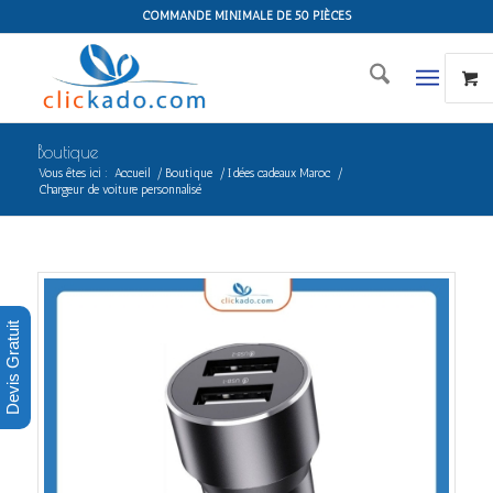
COMMANDE MINIMALE DE 50 PIÈCES
Boutique
Vous êtes ici :
Accueil
/
Boutique
/
Idées cadeaux Maroc
/
Chargeur de voiture personnalisé
Devis Gratuit