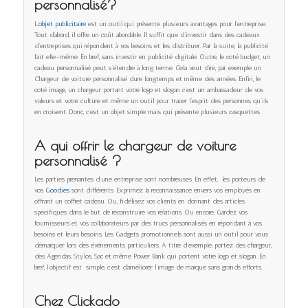
personnalisé?
L’
objet publicitaire
est un outil qui présente plusieurs avantages pour l’entreprise.
Tout d’abord, il offre un coût abordable. Il suffit que d’investir dans des cadeaux
d’entreprises qui répondent à vos besoins et les distribuer. Par la suite, la publicité
fait elle-même. En bref, sans investir en publicité digitale. Outre, le coté budget, un
cadeau personnalisé peut s’étendre à long terme. Cela veut dire, par exemple un
Chargeur de voiture personnalisé dure longtemps et même des années. Enfin, le
coté image, un chargeur portant votre logo et slogan c’est un ambassadeur de vos
valeurs et votre culture et même un outil pour tracer l’esprit des personnes qu’ils
en croisent. Donc, c’est un objet simple mais qui présente plusieurs casquettes.
A qui offrir le chargeur de voiture
personnalisé ?
Les parties prenantes d’une entreprise sont nombreuses. En effet, les porteurs de
vos
Goodies
sont différents. Exprimez la reconnaissance envers vos employés en
offrant un coffret cadeau. Ou, fidélisez vos clients en donnant des articles
spécifiques dans le but de reconstruire vos relations. Ou encore, Gardez vos
fournisseurs et vos collaborateurs par des trucs personnalisés en répondant à vos
besoins et leurs besoins. Les Gadgets promotionnels sont aussi un outil pour vous
démarquer lors des événements particuliers. A titre d’exemple, portez des chargeur,
des Agendas, Stylos, Sac et même Power Bank qui portent votre logo et slogan. En
bref, l’objectif est simple, c’est d’améliorer l’image de marque sans grands efforts.
Chez Clickado