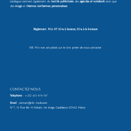
catalogue contient également du
textile publicitaire
, des
agendas et notebook
ainsi que
des
mugs
et
thermos isothermes personnalisés
.
Règlement: Prix HT 50% à l’avance, 50% à la livraison
NB: Prix non actualisés sur le site. prière de nous contacter
CONTACTEZ-NOUS
Téléphone
:
+212 613 974 197
Email
: contact@clic-kado.com
N°7, 19 Rue Ibn Al Hakam, 1er étage, Casablanca 20160, Maroc