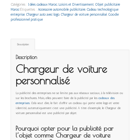
Catégories :
Idées cadeaux Maroc
,
Loisirs et Divertissement
,
Objet publicitaire
Maroc
Étiquettes :
Accessoire automobile publicitaire
,
Cadeau technologique
entreprise
,
Chargeur auto avec logo
,
Chargeur de voiture personnalisé
,
Goodie
professionnel pratique
Description
Description
Chargeur de voiture
personnalisé
La publicité des entreprises ne se limite pas aux réseaux sociaux, à la télévision ou
sur les brochures. Mais, elles peuvent faire de la publicité par les
cadeaux des
entreprises
. Cela veut dire, le fait d’offrir un cadeau qui porte votre logo et votre
identité, automatiquement c’est une publicité. A titre d’exemple, le Chargeur de
voiture personnalisé est une publicité par objet.
Pourquoi opter pour la publicité par
l’objet comme Chargeur de voiture