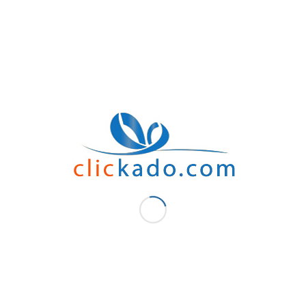
Les parties prenantes d’une entreprise sont nombreuses. En effet, les porteurs 
vos employés en offrant un coffret cadeau. Ou, fidélisez vos clients en donnant de
Ou encore, Gardez vos fournisseurs et vos collaborateurs par des trucs personnal
promotionnels sont aussi un outil pour vous démarquer lors des événements part
Stylos, Sac et même Power Bank qui portent votre logo et slogan. En bref, l’object
efforts.
Chez Clickado
Votre fournisseur, importateur et distributeur de cadeaux d’entreprises ne se li
d’objet promotionnels (Stylo, Agenda, Capuche, Polo, Clé USB, Tapis souris, Pot, 
occasions (Cadeaux d’entreprises, Cadeaux fin d’année,
Cadeaux journée de la 
Et, pour plus de personnalisation, nous vous proposons un démarquage par impre
Sérigraphie,
Transfert
, Marquage à chaud, gaufrage. Pour un
article publicitaire
faci
votre modèle raquettes et laissez parler votre créativité, avec un visuel et une 