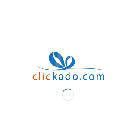
A qui offrir la station météo personnal
Les parties prenantes d’une entreprise sont nombreuses. En effet, les porteurs 
vos employés en offrant un coffret cadeau. Ou, fidélisez vos clients en donnant de
Ou encore, Gardez vos fournisseurs et vos collaborateurs par des trucs personnal
promotionnels sont aussi un outil pour vous démarquer lors des événements part
Agendas, Stylos, Sac et même Power Bank qui portent votre logo et slogan. En bref,
grands efforts.
Chez Clickado
Votre fournisseur, importateur et distributeur de cadeaux d’entreprises ne se li
d’objet promotionnels (Stylo, Agenda, Capuche, Polo, Clé USB, Tapis souris, Pot, 
occasions (Cadeaux d’entreprises, Cadeaux fin d’année,
Cadeaux journée de la 
Et, pour plus de personnalisation, nous vous proposons un démarquage par impre
Sérigraphie,
Transfert
, Marquage à chaud, gaufrage. Pour un
article publicitaire
faci
votre modèle station météo et laissez parler votre créativité, avec un visuel et 