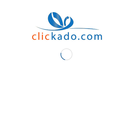
Nous vous proposons ces Jumelles personnalise , non seulement de qualité , mais
fait livrer vos
produits
dès que possible sur ces villes du Maroc : Casa , Tanger ,
avier Bluetooth personnalisé
haut-parleur Bluetooth