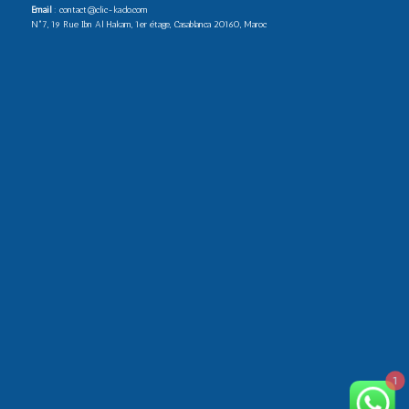
Email
: contact@clic-kado.com
N°7, 19 Rue Ibn Al Hakam, 1er étage, Casablanca 20160, Maroc
1