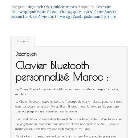
Catégories :
Hight tech
,
Objet publicitaire Maroc
Étiquettes :
Accessoire
informatique publicitaire
,
Cadeau technologique entreprise
,
Clavier Bluetooth
personnalisé Maroc
,
Clavier sans fil avec logo
,
Goodie professionnel pratique
Description
Description
Clavier Bluetooth
personnalisé Maroc :
un Clavier Bluetooth personnalisé Maroc peu pesant, meilleure composition et bon
marché ?
Le Clavier Bluetooth personnalisé sans fil occupe de plus en plus sa place, pour tous
ceux possédant un appareil. Vu qu’il est Bluetooth, ceci lui rend parfait pour gérer
tous vos périphériques à la maison ou au bureau.
D’un seul clic, vous passez de votre smartphone à votre ordinateur. Vous tapez donc
un long texte sur téléphone, puis vous remplissez une commande sur PC avec le
même clavier. C’est très pratique et la connexion est fiable.
Clic-kado.com promet une qualité de fabrication meilleure, avec des plastiques