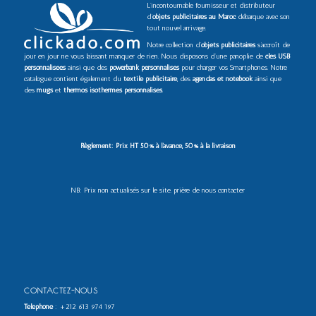
L’incontournable fournisseur et distributeur
d’
objets publicitaires au Maroc
débarque avec son
tout nouvel arrivage.
Notre collection d’
objets publicitaires
s’accroît de
jour en jour ne vous laissant manquer de rien. Nous disposons d’une panoplie de
clés USB
personnalisées
ainsi que des
powerbank personnalisés
pour charger vos Smartphones. Notre
catalogue contient également du
textile publicitaire
, des
agendas et notebook
ainsi que
des
mugs
et
thermos isothermes personnalisés
.
Règlement: Prix HT 50% à l’avance, 50% à la livraison
NB: Prix non actualisés sur le site. prière de nous contacter
CONTACTEZ-NOUS
Téléphone
:
+212 613 974 197