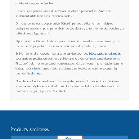
solides et de gomme flexible.
De ceci , que pensez-vous d’un Clavier Bluetooth personnalisé Maroc non
seulement utile mais aussi personnalisable ?
On vous donne cette opportunité. D’abord , par notre sélection de multiples
designs et couleurs , puis, par le choix de vos détails , voire la forme des touches , la
taille de votre logo , motif …
Optez pour un Clavier Bluetooth personnalisé pratique et moderne . Aussi ,vous
pouvez le ranger partout: votre sac à main , sac à dos, mallette , trousse …
Et bien donc , clic-kado.com est à votre service pour des
idées cadeaux originales
pour amis et proches ou pour but publicitaire lors de vos importants évènements .
Tirez profit de mettre en valeur votre marque , dans un tout mignon clavier comme
cadeau pour clients , entreprises , étudiants , architectes ou comme
cadeau high
tech
de
fin d’année
…
Nos claviers fonctionnent avec tous les systèmes d’exploitation .Alors , concevez
votre
cadeau stylé
avec clic-kado.com . La livraison se fait sur les villes suivantes :
Casablanca ,Tanger , Agadir et Marrakech.
Produits similaires