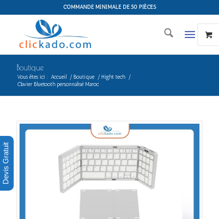
COMMANDE MINIMALE DE 50 PIÈCES
Boutique
Vous êtes ici :
Accueil
/
Boutique
/
Hight tech
/
Clavier Bluetooth personnalisé Maroc
Devis Gratuit