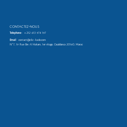
CONTACTEZ-NOUS
Téléphone
:
+212 613 974 197
Email
: contact@clic-kado.com
N°7, 19 Rue Ibn Al Hakam, 1er étage, Casablanca 20160, Maroc