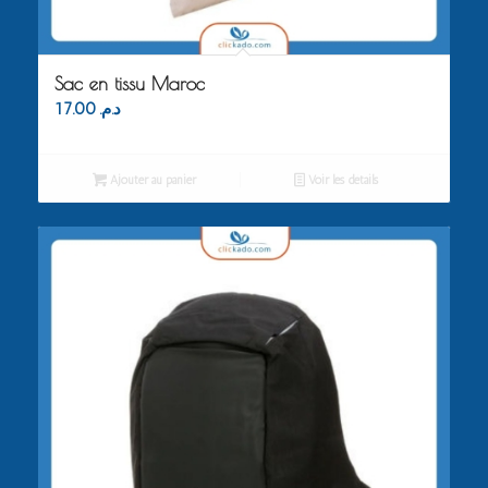
Sac en tissu Maroc
17.00
د.م.
Ajouter au panier
Voir les détails