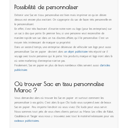
Possibilité de personnaliser
Détenir une Sac en tissu personnalise est bien mais imprimer ce qu’on désire
dessus est encore plus excitant. On s’approprie du sac de façon très personnelle en
le personnalisant.
En effet, il est très fascinant d’inscrire notre nom ou logo (pour les entreprises) sur
un sac à dos que porte. En premier lieu, si une personne veut reconnaître de
manière rapide son sac dans un tas d’autres affaire, qu’il le personnalise. C’est un
moyen très intéressant de marquer sa propriété.
Dans un second temps, une entreprise désireuse de véhiculer son logo peut aussi
personnaliser. Sac en papier devient alors
un objet publicitaire
très réputé car il
voyage avec toute personne qui le porte. Vos produits, marque et logo iront alors là
où votre marketing d’entreprise n’arrive pas.
Finalement, Sac en papier en plus de leurs nombreux rôles servent aussi
d’articles
publicitaire.
Où trouver Sac en tissu personnalise
Maroc ?
Vous demandez alors où trouver les Sac en papier et surtout comment les
personnaliser à vos goûts. C’est alors là que Clic kado vous surprend avec de beaux
Sac en papier . Peu importe l’endroit où vous vivez Clic kado peut vous servir.
Nous sommes tout près de vous chers clients partout au Maroc. Les villes de Rabat,
Casablanca et Tanger vous nous y trouverez avec tout le matériel nécessaire pour vos
cadeaux publicitaires.