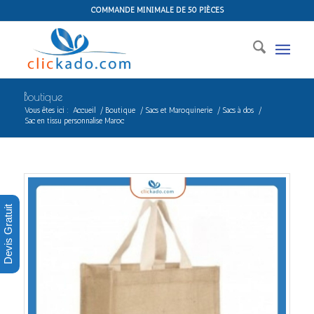
COMMANDE MINIMALE DE 50 PIÈCES
Boutique
Vous êtes ici :
Accueil
/
Boutique
/
Sacs et Maroquinerie
/
Sacs à dos
/
Sac en tissu personnalise Maroc
Devis Gratuit