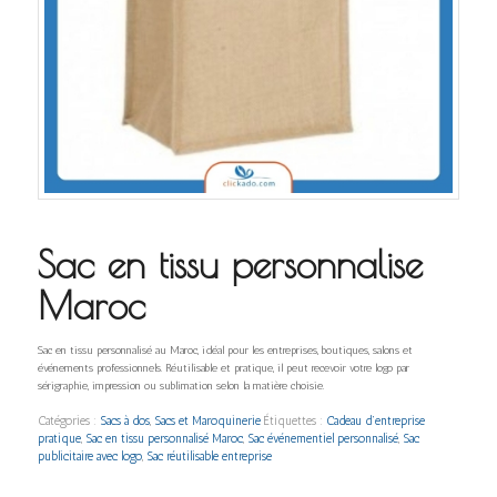
Sac en tissu personnalise
Maroc
Sac en tissu personnalisé au Maroc, idéal pour les entreprises, boutiques, salons et
événements professionnels. Réutilisable et pratique, il peut recevoir votre logo par
sérigraphie, impression ou sublimation selon la matière choisie.
Catégories :
Sacs à dos
,
Sacs et Maroquinerie
Étiquettes :
Cadeau d’entreprise
pratique
,
Sac en tissu personnalisé Maroc
,
Sac événementiel personnalisé
,
Sac
publicitaire avec logo
,
Sac réutilisable entreprise