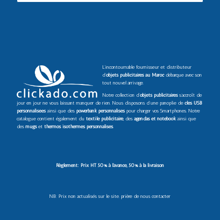
L’incontournable fournisseur et distributeur
d’
objets publicitaires au Maroc
débarque avec son
tout nouvel arrivage.
Notre collection d’
objets publicitaires
s’accroît de
jour en jour ne vous laissant manquer de rien. Nous disposons d’une panoplie de
clés USB
personnalisées
ainsi que des
powerbank personnalisés
pour charger vos Smartphones. Notre
catalogue contient également du
textile publicitaire
, des
agendas et notebook
ainsi que
des
mugs
et
thermos isothermes personnalisés
.
Règlement: Prix HT 50% à l’avance, 50% à la livraison
NB: Prix non actualisés sur le site. prière de nous contacter