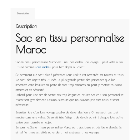
Description
Description
Sac en tissu personnalise
Maroc
Sac en tissu personnalise Maroc est une idée cadeau de voyage. Il peut-être aussi
utilisé comme
idée cadeau
pour l’employer ou client.
Évidemment Ne sont plus à présenter. Leur utilité est acceptée par toutes et tous.
Ce sont des objets très utilisés. La plus grande partie des personnes que l’on
rencontre dans les rues en porte. Ils sont trop efficaces, on peut y mettre tous nos
affaires et en sécurité.
D’abord, pour une simple sortie pas trop longue en heures, Sac en tissu personnalise
Maroc sert grandement. Cela nous assure que nous avons pris avec nous le strict
nécessaire.
Ensuite, lors d’un long voyage capable de durer des jours. On ne peut pas tout
mettre dans une valise. Ce serait très fatigant de devoir ouvrir à chaque fois ladite
valise pour prendre un objet.
En somme, Sac en tissu personnalise Maroc sont pratiques et très facile d’accès. Ils
simplifient nos activités et rendent moins stressant nos voyages.