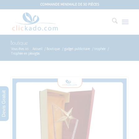
COMMANDE MINIMALE DE 50 PIÈCES
Boutique
Vous êtes ici :
Accueil
/
Boutique
/
gadget publicitaire
/
trophée
/
Trophée en plexiglas
Devis Gratuit