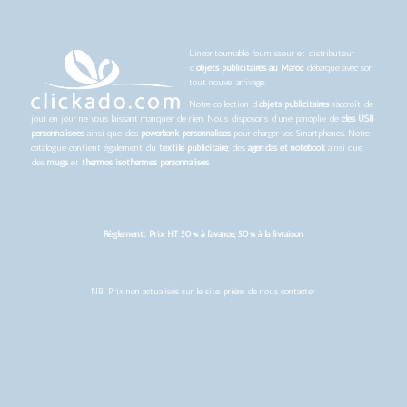
L’incontournable fournisseur et distributeur
d’
objets publicitaires au Maroc
débarque avec son
tout nouvel arrivage.
Notre collection d’
objets publicitaires
s’accroît de
jour en jour ne vous laissant manquer de rien. Nous disposons d’une panoplie de
clés USB
personnalisées
ainsi que des
powerbank personnalisés
pour charger vos Smartphones. Notre
catalogue contient également du
textile publicitaire
, des
agendas et notebook
ainsi que
des
mugs
et
thermos isothermes personnalisés
.
Règlement: Prix HT 50% à l’avance, 50% à la livraison
NB: Prix non actualisés sur le site. prière de nous contacter