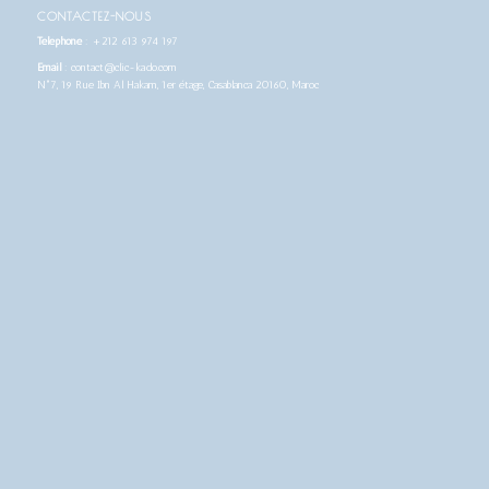
CONTACTEZ-NOUS
Téléphone
:
+212 613 974 197
Email
: contact@clic-kado.com
N°7, 19 Rue Ibn Al Hakam, 1er étage, Casablanca 20160, Maroc