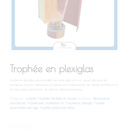
Trophée en plexiglas
Trophée en plexiglas personnalisable avec votre logo, texte ou visuel, idéal pour les
entreprises, concours, cérémonies et événements professionnels. Son design moderne et sa
finition soignée permettent de valoriser chaque récompense.
Catégories :
trophée
,
Trophées, Médailles et Coupes
Étiquettes :
Récompense
d’entreprise
,
Trophée avec impression UV
,
Trophée en plexiglas
,
Trophée
personnalisé avec logo
,
Trophée publicitaire Maroc