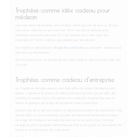
Trophées comme idée cadeau pour
médecin
Vous avez envie de remercier votre médecin d’avoir pris soin de vous ou de vous
avoir sauvé. Voilà tout ce qu’il vous faut. Petit mais très symbolique pour
manifester votre gratitude envers lui. Il est possible de lui faire savoir son
importance et l’inciter à devenir plus présent pour ses patients.
Les Trophée en plexiglas sont des
goodies publicitaires
qui rassurent ; rendent aussi
fiers ceux qui les reçoivent.
Dès lors, récompenser vos proches devient chose facile et demeure moins cher avec
Clic kado.
Trophées comme cadeau d’entreprise
Les Trophée en plexiglas peuvent aussi faire office de cadeau d’entreprise pour
salariés. Augmenter les primes de salariés méritants est bien mais les offrir des
Trophées est encore mieux. Ceci permet non seulement de graver leur nom au-
dessus et pourquoi pas le logo de l’entreprise juste au bord aussi.
D’autant plus qu’on sait que l’homme en général aime montrer ses distinctions. Cela
devient alors un moyen fortement puissant de transmettre facilement la marque
ou le logo de l’entreprise. Le marketing étant un de nos points forts Clic kado
s’arrange de sorte à propulser votre entreprise. Rien qu’en jouant sur les couleurs, les
formes et le métal utilisé, Clic kado séduit.