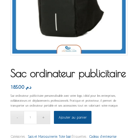
Sac ordinateur publicitaire
185.00
د.م.
Sac ordinateur publicitaire personnalisable avec votre logo, idéal pour les entreprises,
collaborateurs et déplacements professionnels. Pratique et protecteur, il permet de
transporter un ordinateur portable et ses accessoires tout en valorisant votre marque.
Ajouter au panier
Catégories :
Sacs et Maroquinerie
,
Tote bag
Étiquettes :
Cadeau d’entreprise