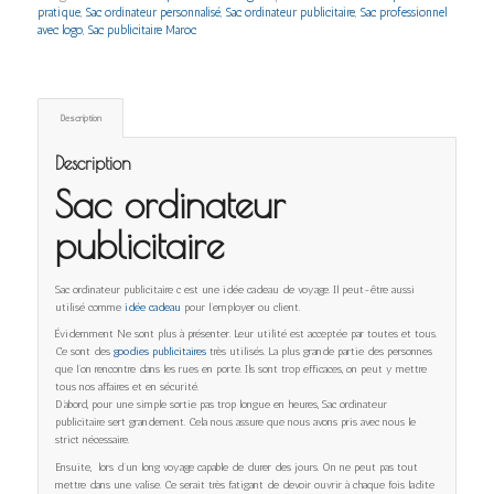
pratique
,
Sac ordinateur personnalisé
,
Sac ordinateur publicitaire
,
Sac professionnel
avec logo
,
Sac publicitaire Maroc
Description
Description
Sac ordinateur
publicitaire
Sac ordinateur publicitaire c est une idée cadeau de voyage. Il peut-être aussi
utilisé comme
idée cadeau
pour l’employer ou client.
Évidemment Ne sont plus à présenter. Leur utilité est acceptée par toutes et tous.
Ce sont des
goodies publicitaires
très utilisés. La plus grande partie des personnes
que l’on rencontre dans les rues en porte. Ils sont trop efficaces, on peut y mettre
tous nos affaires et en sécurité.
D’abord, pour une simple sortie pas trop longue en heures, Sac ordinateur
publicitaire sert grandement. Cela nous assure que nous avons pris avec nous le
strict nécessaire.
Ensuite, lors d’un long voyage capable de durer des jours. On ne peut pas tout
mettre dans une valise. Ce serait très fatigant de devoir ouvrir à chaque fois ladite