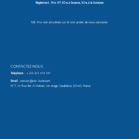
Règlement: Prix HT 50% à l’avance, 50% à la livraison
NB: Prix non actualisés sur le site. prière de nous contacter
CONTACTEZ-NOUS
Téléphone
:
+212 613 974 197
Email
: contact@clic-kado.com
N°7, 19 Rue Ibn Al Hakam, 1er étage, Casablanca 20160, Maroc