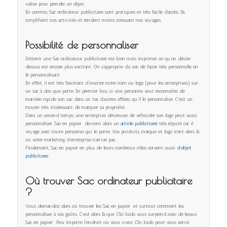
valise pour prendre un objet.
En somme, Sac ordinateur publicitaire sont pratiques et très facile d’accès. Ils
simplifient nos activités et rendent moins stressant nos voyages.
Possibilité de personnaliser
Détenir une Sac ordinateur publicitaire est bien mais imprimer ce qu’on désire
dessus est encore plus excitant. On s’approprie du sac de façon très personnelle en
le personnalisant.
En effet, il est très fascinant d’inscrire notre nom ou logo (pour les entreprises) sur
un sac à dos que porte. En premier lieu, si une personne veut reconnaître de
manière rapide son sac dans un tas d’autres affaire, qu’il le personnalise. C’est un
moyen très intéressant de marquer sa propriété.
Dans un second temps, une entreprise désireuse de véhiculer son logo peut aussi
personnaliser. Sac en papier devient alors un
article publicitaire
très réputé car il
voyage avec toute personne qui le porte. Vos produits, marque et logo iront alors là
où votre marketing d’entreprise n’arrive pas.
Finalement, Sac en papier en plus de leurs nombreux rôles servent aussi
d’objet
publicitaire.
Où trouver Sac ordinateur publicitaire
?
Vous demandez alors où trouver les Sac en papier et surtout comment les
personnaliser à vos goûts. C’est alors là que Clic kado vous surprend avec de beaux
Sac en papier . Peu importe l’endroit où vous vivez Clic kado peut vous servir.