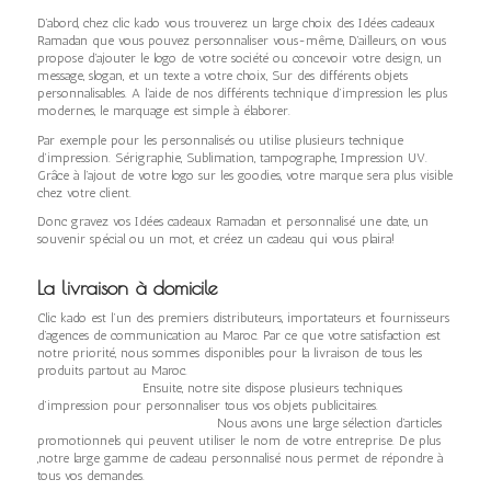
D’abord, chez clic kado vous trouverez un large choix des Idées cadeaux
Ramadan que vous pouvez personnaliser vous-même, D’ailleurs, on vous
propose d’ajouter le logo de votre société ou concevoir votre design, un
message, slogan, et un texte a votre choix, Sur des différents objets
personnalisables. A l’aide de nos différents technique d’impression les plus
modernes, le marquage est simple à élaborer.
Par exemple pour les personnalisés ou utilise plusieurs technique
d’impression. Sérigraphie, Sublimation, tampographe, Impression UV.
Grâce à l’ajout de votre logo sur les goodies, votre marque sera plus visible
chez votre client.
Donc gravez vos Idées cadeaux Ramadan et personnalisé une date, un
souvenir spécial ou un mot, et créez un cadeau qui vous plaira!
La livraison à domicile
Clic kado est l’un des premiers distributeurs, importateurs et fournisseurs
d’agences de communication au Maroc. Par ce que votre satisfaction est
notre priorité, nous sommes disponibles pour la livraison de tous les
produits partout au Maroc.
Ensuite, notre site dispose plusieurs techniques
d’impression pour personnaliser tous vos objets publicitaires.
Nous avons une large sélection d’articles
promotionnels qui peuvent utiliser le nom de votre entreprise. De plus
,notre large gamme de cadeau personnalisé nous permet de répondre à
tous vos demandes.