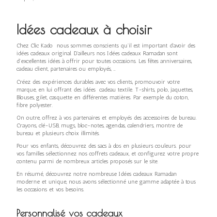
Idées cadeaux à choisir
Chez Clic Kado nous sommes conscients qu’il est important d’avoir des
idées cadeaux original. D’ailleurs nos Idées cadeaux Ramadan sont
d’excellentes idées à offrir pour toutes occasions. Les fêtes anniversaires,
cadeau client, partenaires ou employés, …
Créez des expériences durables avec vos clients, promouvoir votre
marque, en lui offrant des idées cadeau textile. T-shirts, polo, jaquettes,
Blouses, gilet, casquette en différentes matières. Par exemple du coton,
fibre polyester.
On outre, offrez à vos partenaires et employés des accessoires de bureau.
Crayons, clé-USB, mugs, bloc-notes, agendas, calendriers, montre de
bureau et plusieurs choix illimités.
Pour vos enfants, découvrez des sacs à dos en plusieurs couleurs. pour
vos familles sélectionnez nos coffrets cadeaux, et configurez votre propre
contenu parmi de nombreux articles proposés sur le site.
En résumé, découvrez notre nombreuse Idées cadeaux Ramadan
moderne et unique, nous avons sélectionné une gamme adaptée à tous
les occasions et vos besoins.
Personnalisé vos cadeaux