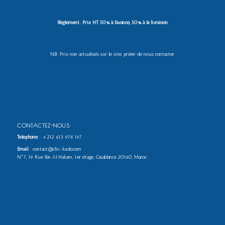
Règlement: Prix HT 50% à l’avance, 50% à la livraison
NB: Prix non actualisés sur le site. prière de nous contacter
CONTACTEZ-NOUS
Téléphone
:
+212 613 974 197
Email
: contact@clic-kado.com
N°7, 19 Rue Ibn Al Hakam, 1er étage, Casablanca 20160, Maroc