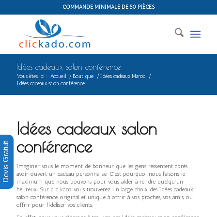
COMMANDE MINIMALE DE 50 PIÈCES
Idées cadeaux salon conférence
Vous êtes ici :
Accueil
/
Boutique
/
Idées cadeaux Maroc
/
Idées cadeaux salon conférence
Idées cadeaux salon
conférence
Devis Gratuit
Imaginer vous le moment de bonheur que les gens ressentent après
avoir ouvert un cadeau personnalisé. C’est pourquoi nous faisons le
maximum que nous pouvons pour vous aider à rendre quelqu’un
heureux. Sur clic kado vous trouverez un large choix des Idées cadeaux
salon conférence, original et unique à offrir à vos proches, vos amis, ou
offrir pour fidéliser vos clients.