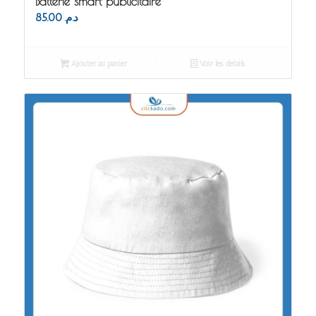
Batterie smart publicitaire
85.00
د.م.
Ajouter au panier
Voir les détails