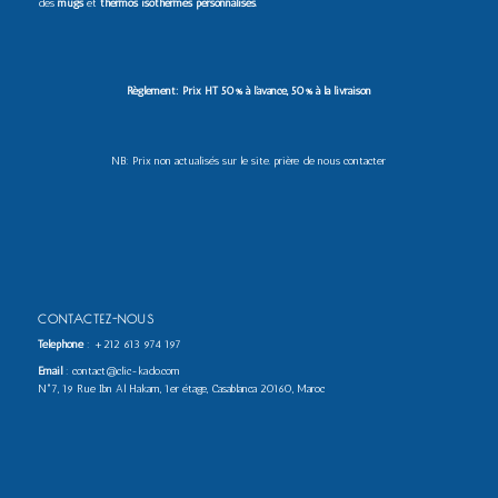
des
mugs
et
thermos isothermes personnalisés
.
Règlement: Prix HT 50% à l’avance, 50% à la livraison
NB: Prix non actualisés sur le site. prière de nous contacter
CONTACTEZ-NOUS
Téléphone
:
+212 613 974 197
Email
: contact@clic-kado.com
N°7, 19 Rue Ibn Al Hakam, 1er étage, Casablanca 20160, Maroc