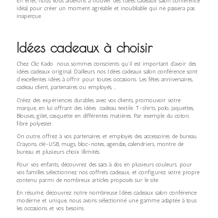
En effet, nous vous aiderons à trouver des Idées cadeaux salon conférence
idéal, pour créer un moment agréable et inoubliable qui ne passera pas
inaperçue.
Idées cadeaux à choisir
Chez Clic Kado nous sommes conscients qu’il est important d’avoir des
idées cadeaux original. D’ailleurs nos Idées cadeaux salon conférence sont
d’excellentes idées à offrir pour toutes occasions. Les fêtes anniversaires,
cadeau client, partenaires ou employés, …
Créez des expériences durables avec vos clients, promouvoir votre
marque, en lui offrant des idées cadeau textile. T-shirts, polo, jaquettes,
Blouses, gilet, casquette en différentes matières. Par exemple du coton,
fibre polyester.
On outre, offrez à vos partenaires et employés des accessoires de bureau.
Crayons, clé-USB, mugs, bloc-notes, agendas, calendriers, montre de
bureau et plusieurs choix illimités.
Pour vos enfants, découvrez des sacs à dos en plusieurs couleurs. pour
vos familles sélectionnez nos coffrets cadeaux, et configurez votre propre
contenu parmi de nombreux articles proposés sur le site.
En résumé, découvrez notre nombreuse Idées cadeaux salon conférence
moderne et unique, nous avons sélectionné une gamme adaptée à tous
les occasions et vos besoins.