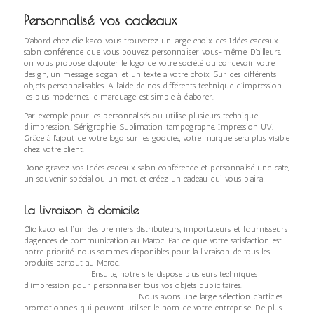
Personnalisé vos cadeaux
D’abord, chez clic kado vous trouverez un large choix des Idées cadeaux
salon conférence que vous pouvez personnaliser vous-même, D’ailleurs,
on vous propose d’ajouter le logo de votre société ou concevoir votre
design, un message, slogan, et un texte a votre choix, Sur des différents
objets personnalisables. A l’aide de nos différents technique d’impression
les plus modernes, le marquage est simple à élaborer.
Par exemple pour les personnalisés ou utilise plusieurs technique
d’impression. Sérigraphie, Sublimation, tampographe, Impression UV.
Grâce à l’ajout de votre logo sur les goodies, votre marque sera plus visible
chez votre client.
Donc gravez vos Idées cadeaux salon conférence et personnalisé une date,
un souvenir spécial ou un mot, et créez un cadeau qui vous plaira!
La livraison à domicile
Clic kado est l’un des premiers distributeurs, importateurs et fournisseurs
d’agences de communication au Maroc. Par ce que votre satisfaction est
notre priorité, nous sommes disponibles pour la livraison de tous les
produits partout au Maroc.
Ensuite, notre site dispose plusieurs techniques
d’impression pour personnaliser tous vos objets publicitaires.
Nous avons une large sélection d’articles
promotionnels qui peuvent utiliser le nom de votre entreprise. De plus