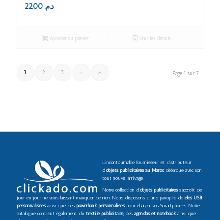
22.00
د.م.
Ajouter au panier
Voir les détails
1
2
3
›
»
Page 1 sur 7
L’incontournable fournisseur et distributeur
d’
objets publicitaires au Maroc
débarque avec son
tout nouvel arrivage.
Notre collection d’
objets publicitaires
s’accroît de
jour en jour ne vous laissant manquer de rien. Nous disposons d’une panoplie de
clés USB
personnalisées
ainsi que des
powerbank personnalisés
pour charger vos Smartphones. Notre
catalogue contient également du
textile publicitaire
, des
agendas et notebook
ainsi que