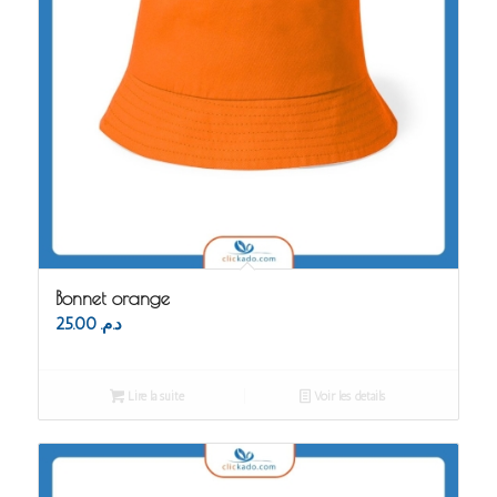
Bonnet orange
25.00
د.م.
Lire la suite
Voir les détails