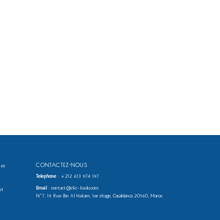
CONTACTEZ-NOUS
 et
Téléphone
:
+212 613 974 197
Email
: contact@clic-kado.com
ut
N°7, 19 Rue Ibn Al Hakam, 1er étage, Casablanca 20160, Maroc