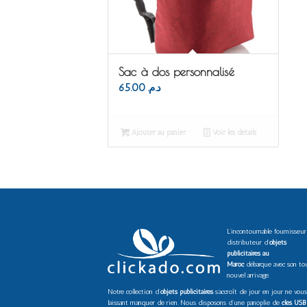
Sac à dos personnalisé
65.00
د.م.
Ajouter au panier
Voir les détails
L’incontournable fournisseur
distributeur d’
objets
publicitaires au
Maroc
débarque avec son to
nouvel arrivage.
Notre collection d’
objets publicitaires
s’accroît de jour en jour ne vous
laissant manquer de rien. Nous disposons d’une panoplie de
clés USB