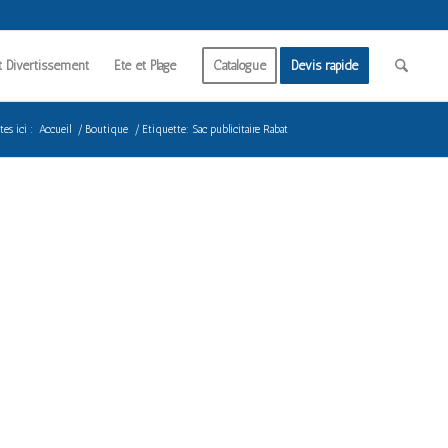
t Divertissement
Été et Plage
Catalogue
Devis rapide
es ici :
Accueil
/
Boutique
/
Etiquette: Sac publicitaire Rabat