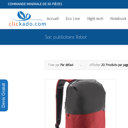
COMMANDE MINIMALE DE 50 PIÈCES
Accueil
Eco Line
Hight tech
Notebook
Sac publicitaire Rabat
Trier par
Par défaut
Afficher
20 Produits par pag
Devis Gratuit