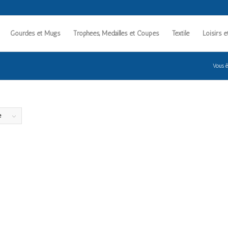
Gourdes et Mugs
Trophées, Médailles et Coupes
Textile
Loisirs e
Vous êt
e