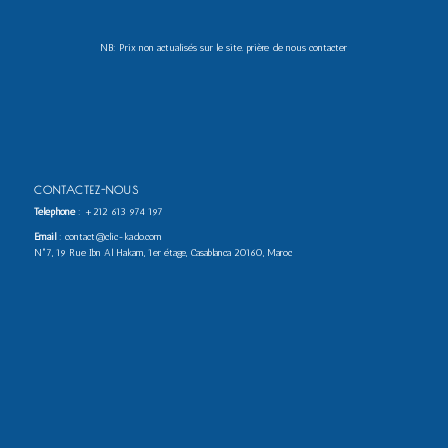
NB: Prix non actualisés sur le site. prière de nous contacter
CONTACTEZ-NOUS
Téléphone
:
+212 613 974 197
Email
: contact@clic-kado.com
N°7, 19 Rue Ibn Al Hakam, 1er étage, Casablanca 20160, Maroc