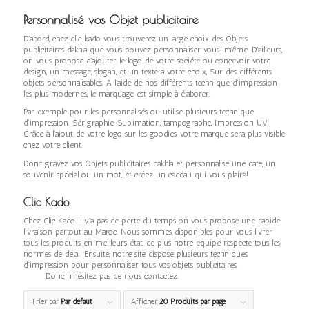
Personnalisé vos Objet publicitaire
D’abord, chez clic kado vous trouverez un large choix des Objets
publicitaires dakhla que vous pouvez personnaliser vous-même. D’ailleurs,
on vous propose d’ajouter le logo de votre société ou concevoir votre
design, un message, slogan, et un texte a votre choix, Sur des différents
objets personnalisables. A l’aide de nos différents technique d’impression
les plus modernes, le marquage est simple à élaborer.
Par exemple pour les personnalisés ou utilise plusieurs technique
d’impression. Sérigraphie, Sublimation, tampographe, Impression UV.
Grâce à l’ajout de votre logo sur les goodies, votre marque sera plus visible
chez votre client.
Donc gravez vos Objets publicitaires dakhla et personnalisé une date, un
souvenir spécial ou un mot, et créez un cadeau qui vous plaira!
Clic Kado
Chez Clic Kado il y’a pas de perte du temps on vous propose une rapide
livraison partout au Maroc. Nous sommes disponibles pour vous livrer
tous les produits en meilleurs état, de plus notre équipe respecte tous les
normes de délai. Ensuite, notre site dispose plusieurs techniques
d’impression pour personnaliser tous vos objets publicitaires.
Donc n’hésitez pas de nous contactez.
Trier par
Par défaut
Afficher
20 Produits par page