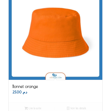
Bonnet orange
25.00
د.م.
Lire la suite
Voir les détails