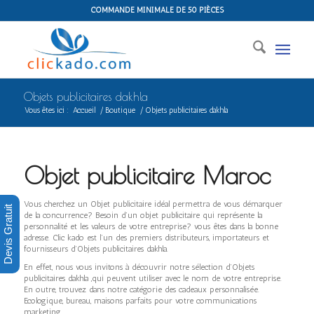
COMMANDE MINIMALE DE 50 PIÈCES
Objets publicitaires dakhla
Vous êtes ici :
Accueil
/
Boutique
/
Objets publicitaires dakhla
Objet publicitaire Maroc
Vous cherchez un Objet publicitaire idéal permettra de vous démarquer
Devis Gratuit
de la concurrence? Besoin d’un objet publicitaire qui représente la
personnalité et les valeurs de votre entreprise? vous êtes dans la bonne
adresse. Clic kado est l’un des premiers distributeurs, importateurs et
fournisseurs d’Objets publicitaires dakhla.
En effet, nous vous invitons à découvrir notre sélection d’Objets
publicitaires dakhla ,qui peuvent utiliser avec le nom de votre entreprise.
En outre, trouvez dans notre catégorie des cadeaux personnalisée.
Ecologique, bureau, maisons parfaits pour votre communications
marketing.