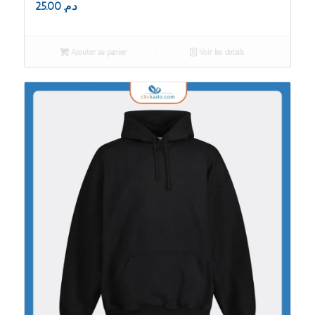
25.00
د.م.
Ajouter au panier
Voir les détails