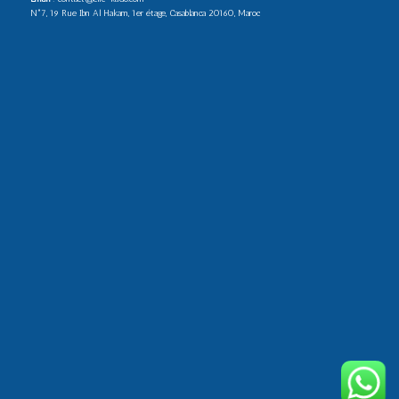
N°7, 19 Rue Ibn Al Hakam, 1er étage, Casablanca 20160, Maroc
1