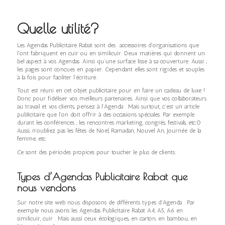
Quelle utilité?
Les Agendas Publicitaire Rabat sont des accessoires d’organisations que
l’ont fabriquent en cuir ou en similicuir. Deux matières qui donnent un
bel aspect à vos Agendas. Ainsi qu’une surface lisse à sa couverture. Aussi ;
les pages sont conçues en papier. Cependant elles sont rigides et souples
à la fois pour faciliter l’écriture.
Tout est réuni en cet objet publicitaire pour en faire un cadeau de luxe !
Donc pour fidéliser vos meilleurs partenaires. Ainsi que vos collaborateurs
au travail et vos clients, pensez à l’Agenda . Mais surtout, c’est un article
publicitaire que l’on doit offrir à des occasions spéciales. Par exemple
durant les conférences , les rencontres marketing, congrès, festivals, etc.0
Aussi, n’oubliez pas les fêtes de Noel, Ramadan, Nouvel An, Journée de la
femme, etc.
Ce sont des périodes propices pour toucher le plus de clients.
Types d’Agendas Publicitaire Rabat que
nous vendons
Sur notre site web nous disposons de différents types d’Agenda . Par
exemple nous avons les Agendas Publicitaire Rabat A4, A5, A6 en
similicuir, cuir . Mais aussi ceux écologiques, en carton, en bambou, en