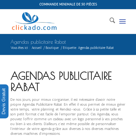
COMMANDE MINIMALE DE 50 PIÈCES
Agendas publicitaire Rabat
Vous êtes ici :
Accueil
/
Boutique
/
Etiquette: Agendas publicitaire Rabat
AGENDAS PUBLICITAIRE
RABAT
Devis Gratuit
De nos jours, pour mieux s’organiser, il est nécessaire d’avoir notre
propre Agendas Publicitaire Rabat. En effet il vous permet de mieux gérer
votre temps, votre planning et Rendez-vous. Grâce à sa petite taille et
son petit format c’est facile de l’emporter partout. Ces Agendas, vous
pouvez l’offrir comme un cadeau avec un logo personnel à vos proches
ou bien à vos clients. D’ailleurs, c’est même possible de personnaliser
l’intérieur de votre agenda grâce aux diverses à nos diverses machines
diverses machines d’impressions.