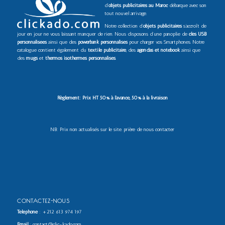
d’
objets publicitaires au Maroc
débarque avec son
tout nouvel arrivage.
Notre collection d’
objets publicitaires
s’accroît de
jour en jour ne vous laissant manquer de rien. Nous disposons d’une panoplie de
clés USB
personnalisées
ainsi que des
powerbank personnalisés
pour charger vos Smartphones. Notre
catalogue contient également du
textile publicitaire
, des
agendas et notebook
ainsi que
des
mugs
et
thermos isothermes personnalisés
.
Règlement: Prix HT 50% à l’avance, 50% à la livraison
NB: Prix non actualisés sur le site. prière de nous contacter
CONTACTEZ-NOUS
Téléphone
:
+212 613 974 197
Email
: contact@clic-kado.com