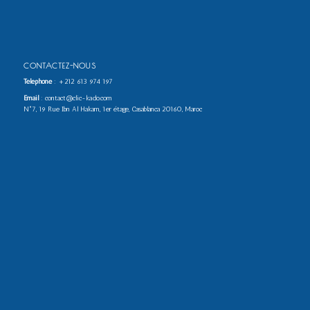
CONTACTEZ-NOUS
Téléphone
:
+212 613 974 197
Email
: contact@clic-kado.com
N°7, 19 Rue Ibn Al Hakam, 1er étage, Casablanca 20160, Maroc