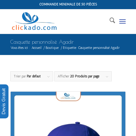
COMMANDE MINIMALE DE 50 PIÈCES
Casquette personnalisé Agadir
Vous êtes ici :
Accueil
/
Boutique
/
Etiquette: Casquette personnalisé Agadir
Trier par
Par défaut
Afficher
20 Produits par page
Devis Gratuit