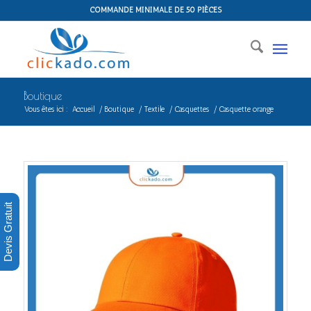
COMMANDE MINIMALE DE 50 PIÈCES
Boutique
Vous êtes ici :
Accueil
/
Boutique
/
Textile
/
Casquettes
/
Casquette orange
Devis Gratuit