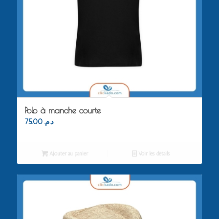
Polo à manche courte
75.00
د.م.
Ajouter au panier
Voir les détails