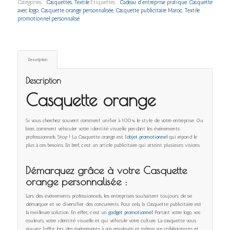
Catégories :
Casquettes
,
Textile
Étiquettes :
Cadeau d’entreprise pratique
,
Casquette
avec logo
,
Casquette orange personnalisée
,
Casquette publicitaire Maroc
,
Textile
promotionnel personnalisé
Description
Description
Casquette orange
Si vous cherchez souvent comment unifier à 100% le style de votre entreprise. Ou
bien, comment véhiculer votre identité visuelle pendant les événements
professionnels. Stop ! La Casquette orange est l’
objet promotionnel
qui répond le
plus à ces besoins. En bref, c’est un article publicitaire qui atteint plusieurs visions.
Démarquez grâce à votre Casquette
orange
personnalisée :
Lors des événements professionnels, les entreprises souhaitent toujours de se
démarquer et se diversifier des concurrents. Pour cela, la Casquette publicitaire est
la meilleure solution. En effet, c’est un
gadget promotionnel
. Portant votre logo, vos
couleurs, votre identité visuelle et qui véhicule votre culture. La casquette vous
pouvez l’offrir lors des événements à vos employés et même vos collaborateurs et