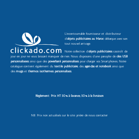
L’incontournable fournisseur et distributeur
d’
objets publicitaires au Maroc
débarque avec son
tout nouvel arrivage.
Notre collection d’
objets publicitaires
s’accroît de
jour en jour ne vous laissant manquer de rien. Nous disposons d’une panoplie de
clés USB
personnalisées
ainsi que des
powerbank personnalisés
pour charger vos Smartphones. Notre
catalogue contient également du
textile publicitaire
, des
agendas et notebook
ainsi que
des
mugs
et
thermos isothermes personnalisés
.
Règlement: Prix HT 50% à l’avance, 50% à la livraison
NB: Prix non actualisés sur le site. prière de nous contacter