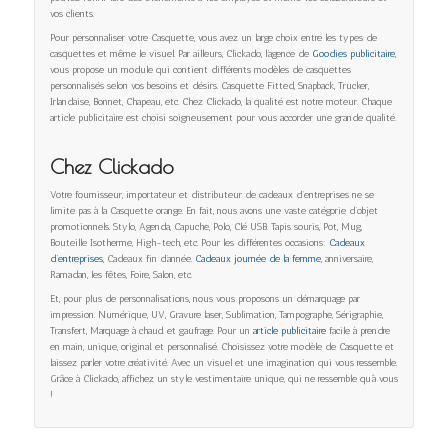
vos clients.
Pour personnaliser votre Casquette, vous avez un large choix entre les types de
casquettes et même le visuel. Par ailleurs, Clickado, l’agence de
Goodies publicitaire
,
vous propose un module qui contient différents modèles de casquettes
personnalisés selon vos besoins et désirs. Casquette Fitted, Snapback, Trucker,
Irlandaise, Bonnet, Chapeau, etc. Chez Clickado, la qualité est notre moteur. Chaque
article publicitaire est choisi soigneusement pour vous accorder une grande qualité.
Chez Clickado
Votre fournisseur, importateur et distributeur de cadeaux d’entreprises ne se
limite pas à la Casquette orange. En fait, nous avons une vaste catégorie d’objet
promotionnels. Stylo, Agenda, Capuche, Polo, Clé USB. Tapis souris, Pot, Mug,
Bouteille Isotherme, High-tech, etc. Pour les différentes occasions:
Cadeaux
d’entreprises
, Cadeaux fin d’année.
Cadeaux journée de la femme
, anniversaire,
Ramadan, les fêtes, Foire, Salon, etc.
Et, pour plus de personnalisations, nous vous proposons un démarquage par
impression. Numérique, UV, Gravure laser, Sublimation, Tampographe, Sérigraphie,
Transfert, Marquage à chaud. et gaufrage. Pour un
article publicitaire
facile à prendre
en main, unique, original. et personnalisé. Choisissez votre modèle de Casquette et
laissez parler votre créativité. Avec un visuel et une imagination qui vous ressemble.
Grâce à Clickado, affichez un style vestimentaire unique, qui ne ressemble qu’à vous
!