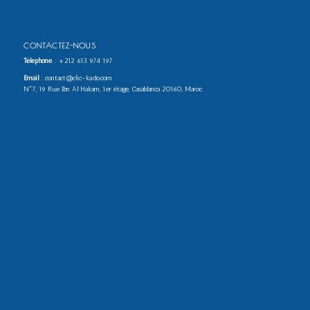
CONTACTEZ-NOUS
Téléphone
:
+212 613 974 197
Email
: contact@clic-kado.com
N°7, 19 Rue Ibn Al Hakam, 1er étage, Casablanca 20160, Maroc