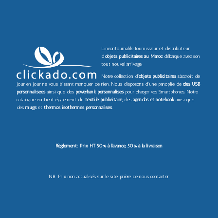
L’incontournable fournisseur et distributeur
d’
objets publicitaires au Maroc
débarque avec son
tout nouvel arrivage.
Notre collection d’
objets publicitaires
s’accroît de
jour en jour ne vous laissant manquer de rien. Nous disposons d’une panoplie de
clés USB
personnalisées
ainsi que des
powerbank personnalisés
pour charger vos Smartphones. Notre
catalogue contient également du
textile publicitaire
, des
agendas et notebook
ainsi que
des
mugs
et
thermos isothermes personnalisés
.
Règlement: Prix HT 50% à l’avance, 50% à la livraison
NB: Prix non actualisés sur le site. prière de nous contacter