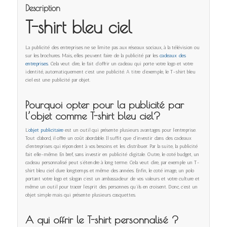
Description
T-shirt bleu ciel
La publicité des entreprises ne se limite pas aux réseaux sociaux, à la télévision ou
sur les brochures. Mais, elles peuvent faire de la publicité par les
cadeaux des
entreprises
. Cela veut dire, le fait d’offrir un cadeau qui porte votre logo et votre
identité, automatiquement c’est une publicité. A titre d’exemple, le T-shirt bleu
ciel est une publicité par objet.
Pourquoi opter pour la publicité par
l’objet comme T-shirt bleu ciel?
L’
objet publicitaire
est un outil qui présente plusieurs avantages pour l’entreprise.
Tout d’abord, il offre un coût abordable. Il suffit que d’investir dans des cadeaux
d’entreprises qui répondent à vos besoins et les distribuer. Par la suite, la publicité
fait elle-même. En bref, sans investir en publicité digitale. Outre, le coté budget, un
cadeau personnalisé peut s’étendre à long terme. Cela veut dire, par exemple un T-
shirt bleu ciel dure longtemps et même des années. Enfin, le coté image, un polo
portant votre logo et slogan c’est un ambassadeur de vos valeurs et votre culture et
même un outil pour tracer l’esprit des personnes qu’ils en croisent. Donc, c’est un
objet simple mais qui présente plusieurs casquettes.
A qui offrir le T-shirt personnalisé ?