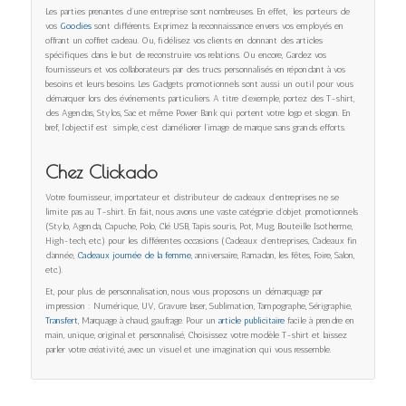
Les parties prenantes d’une entreprise sont nombreuses. En effet, les porteurs de
vos
Goodies
sont différents. Exprimez la reconnaissance envers vos employés en
offrant un coffret cadeau. Ou, fidélisez vos clients en donnant des articles
spécifiques dans le but de reconstruire vos relations. Ou encore, Gardez vos
fournisseurs et vos collaborateurs par des trucs personnalisés en répondant à vos
besoins et leurs besoins. Les Gadgets promotionnels sont aussi un outil pour vous
démarquer lors des événements particuliers. A titre d’exemple, portez des T-shirt,
des Agendas, Stylos, Sac et même Power Bank qui portent votre logo et slogan. En
bref, l’objectif est simple, c’est d’améliorer l’image de marque sans grands efforts.
Chez Clickado
Votre fournisseur, importateur et distributeur de cadeaux d’entreprises ne se
limite pas au T-shirt. En fait, nous avons une vaste catégorie d’objet promotionnels
(Stylo, Agenda, Capuche, Polo, Clé USB, Tapis souris, Pot, Mug, Bouteille Isotherme,
High-tech, etc.) pour les différentes occasions (Cadeaux d’entreprises, Cadeaux fin
d’année,
Cadeaux journée de la femme
, anniversaire, Ramadan, les fêtes, Foire, Salon,
etc.).
Et, pour plus de personnalisation, nous vous proposons un démarquage par
impression : Numérique, UV, Gravure laser, Sublimation, Tampographe, Sérigraphie,
Transfert
, Marquage à chaud, gaufrage. Pour un
article publicitaire
facile à prendre en
main, unique, original et personnalisé, Choisissez votre modèle T-shirt et laissez
parler votre créativité, avec un visuel et une imagination qui vous ressemble.