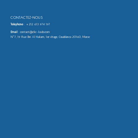
CONTACTEZ-NOUS
Téléphone
:
+212 613 974 197
Email
: contact@clic-kado.com
N°7, 19 Rue Ibn Al Hakam, 1er étage, Casablanca 20160, Maroc