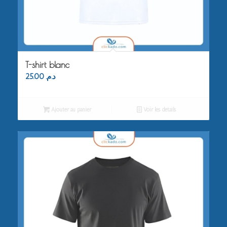
T-shirt blanc
25.00
د.م.
Ajouter au panier
Voir les détails