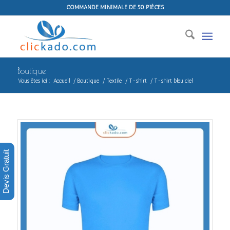
COMMANDE MINIMALE DE 50 PIÈCES
Boutique
Vous êtes ici :
Accueil
/
Boutique
/
Textile
/
T-shirt
/
T-shirt bleu ciel
Devis Gratuit