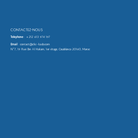
CONTACTEZ-NOUS
Téléphone
:
+212 613 974 197
Email
: contact@clic-kado.com
N°7, 19 Rue Ibn Al Hakam, 1er étage, Casablanca 20160, Maroc