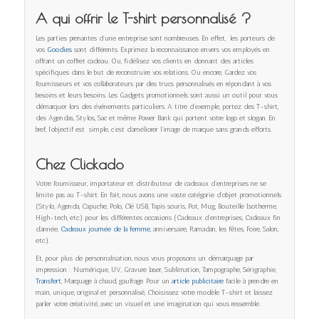
A qui offrir le T-shirt personnalisé ?
Les parties prenantes d’une entreprise sont nombreuses. En effet, les porteurs de
vos
Goodies
sont différents. Exprimez la reconnaissance envers vos employés en
offrant un coffret cadeau. Ou, fidélisez vos clients en donnant des articles
spécifiques dans le but de reconstruire vos relations. Ou encore, Gardez vos
fournisseurs et vos collaborateurs par des trucs personnalisés en répondant à vos
besoins et leurs besoins. Les Gadgets promotionnels sont aussi un outil pour vous
démarquer lors des événements particuliers. A titre d’exemple, portez des T-shirt,
des Agendas, Stylos, Sac et même Power Bank qui portent votre logo et slogan. En
bref, l’objectif est simple, c’est d’améliorer l’image de marque sans grands efforts.
Chez Clickado
Votre fournisseur, importateur et distributeur de cadeaux d’entreprises ne se
limite pas au T-shirt. En fait, nous avons une vaste catégorie d’objet promotionnels
(Stylo, Agenda, Capuche, Polo, Clé USB, Tapis souris, Pot, Mug, Bouteille Isotherme,
High-tech, etc.) pour les différentes occasions (Cadeaux d’entreprises, Cadeaux fin
d’année,
Cadeaux journée de la femme
, anniversaire, Ramadan, les fêtes, Foire, Salon,
etc.).
Et, pour plus de personnalisation, nous vous proposons un démarquage par
impression : Numérique, UV, Gravure laser, Sublimation, Tampographe, Sérigraphie,
Transfert
, Marquage à chaud, gaufrage. Pour un
article publicitaire
facile à prendre en
main, unique, original et personnalisé, Choisissez votre modèle T-shirt et laissez
parler votre créativité, avec un visuel et une imagination qui vous ressemble.