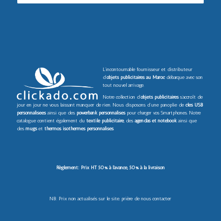
L’incontournable fournisseur et distributeur
d’
objets publicitaires au Maroc
débarque avec son
tout nouvel arrivage.
Notre collection d’
objets publicitaires
s’accroît de
jour en jour ne vous laissant manquer de rien. Nous disposons d’une panoplie de
clés USB
personnalisées
ainsi que des
powerbank personnalisés
pour charger vos Smartphones. Notre
catalogue contient également du
textile publicitaire
, des
agendas et notebook
ainsi que
des
mugs
et
thermos isothermes personnalisés
.
Règlement: Prix HT 50% à l’avance, 50% à la livraison
NB: Prix non actualisés sur le site. prière de nous contacter