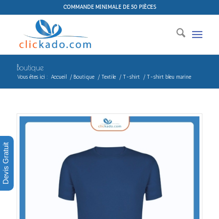
COMMANDE MINIMALE DE 50 PIÈCES
Boutique
Vous êtes ici :
Accueil
/
Boutique
/
Textile
/
T-shirt
/
T-shirt bleu marine
Devis Gratuit