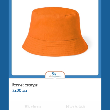
Bonnet orange
25.00
د.م.
Lire la suite
Voir les détails