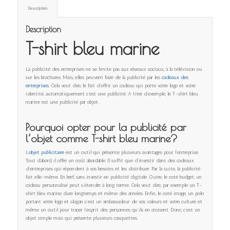
Description
Description
T-shirt bleu marine
La publicité des entreprises ne se limite pas aux réseaux sociaux, à la télévision ou
sur les brochures. Mais, elles peuvent faire de la publicité par les
cadeaux des
entreprises
. Cela veut dire, le fait d’offrir un cadeau qui porte votre logo et votre
identité, automatiquement c’est une publicité. A titre d’exemple, le T-shirt bleu
marine est une publicité par objet.
Pourquoi opter pour la publicité par
l’objet comme T-shirt bleu marine?
L’
objet publicitaire
est un outil qui présente plusieurs avantages pour l’entreprise.
Tout d’abord, il offre un coût abordable. Il suffit que d’investir dans des cadeaux
d’entreprises qui répondent à vos besoins et les distribuer. Par la suite, la publicité
fait elle-même. En bref, sans investir en publicité digitale. Outre, le coté budget, un
cadeau personnalisé peut s’étendre à long terme. Cela veut dire, par exemple un T-
shirt bleu marine dure longtemps et même des années. Enfin, le coté image, un polo
portant votre logo et slogan c’est un ambassadeur de vos valeurs et votre culture et
même un outil pour tracer l’esprit des personnes qu’ils en croisent. Donc, c’est un
objet simple mais qui présente plusieurs casquettes.