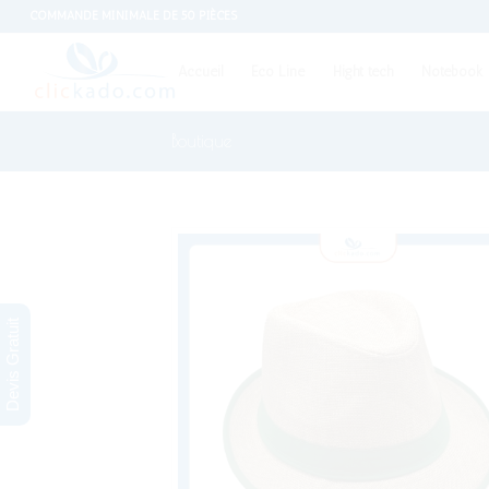
COMMANDE MINIMALE DE 50 PIÈCES
Accueil
Eco Line
Hight tech
Notebook
Boutique
Devis Gratuit