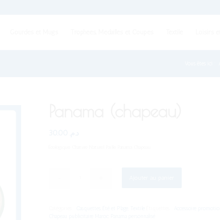
Gourdes et Mugs
Trophées, Médailles et Coupes
Textile
Loisirs e
Vous êtes ici :
Panama (chapeau)
30.00
د.م.
Écologique Chanvre Naturel Paille Panama Chapeau
Ajouter au panier
Catégories :
Casquettes
,
Été et Plage
,
Textile
Étiquettes :
Accessoire promotio
Chapeau publicitaire Maroc
,
Panama personnalisé