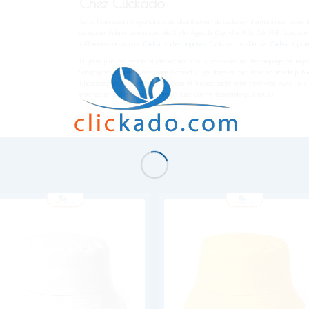
Chez Clickado
Votre fournisseur, importateur et distributeur de cadeaux d’entreprises ne se l
catégorie d’objet promotionnels. Stylo, Agenda, Capuche, Polo, Clé USB. Tapis sour
différentes occasions:
Cadeaux d’entreprises
, Cadeaux fin d’année.
Cadeaux jour
Et, pour plus de personnalisations, nous vous proposons un démarquage par impr
Sérigraphie, Transfert, Marquage à chaud. Et gaufrage. en fait, Pour un
article publi
Choisissez votre modèle de Chapeau et laissez parler votre créativité. Avec un v
affichez un style vestimentaire unique, qui ne ressemble qu’à vous !