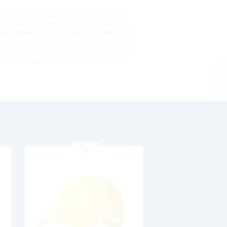
imite pas au Panama (chapeau). En fait, nous avons une vaste
is, Pot, Mug, Bouteille Isotherme, High-tech, etc. Pour les
née de la femme
, anniversaire, Ramadan, les fêtes, Foire, Salon, etc.
ession. Numérique, UV, Gravure laser, Sublimation, Tampographe,
citaire
facile à prendre en main, unique, original. et personnalisé.
isuel et une imagination qui vous ressemble. Grâce à Clickado,