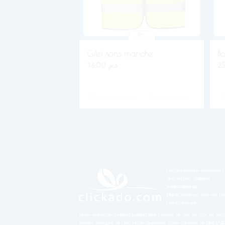
Gilet sans manche
Bo
16.00
د.م.
Ajouter au panier
Voir les détails
L’incontournable fournisseur
distributeur d’
objets
publicitaires au
Maroc
débarque avec son to
nouvel arrivage.
Notre collection d’
objets publicitaires
s’accroît de jour en jour ne vous
laissant manquer de rien. Nous disposons d’une panoplie de
clés USB