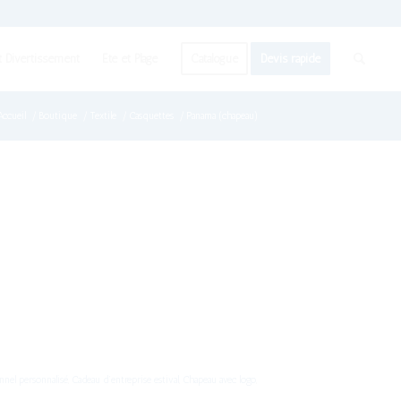
t Divertissement
Été et Plage
Catalogue
Devis rapide
Accueil
/
Boutique
/
Textile
/
Casquettes
/
Panama (chapeau)
nnel personnalisé
,
Cadeau d’entreprise estival
,
Chapeau avec logo
,