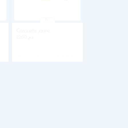
Casquette jaune
22.00
د.م.
Ajouter au panier
Voir les détails