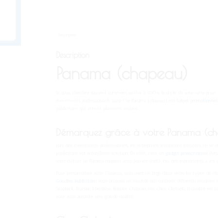
Description
Description
Panama (chapeau)
Si vous cherchez souvent comment unifier à 100% le style de votre entreprise. 
événements professionnels. Stop ! Le Panama (chapeau) est l’
objet promotionnel
publicitaire qui atteint plusieurs visions.
Démarquez grâce à votre
Panama (c
Lors des événements professionnels, les entreprises souhaitent toujours de se dé
publicitaire est la meilleure solution. En effet, c’est un
gadget promotionnel
. Por
votre culture. Le Panama chapeau vous pouvez l’offrir lors des événements à vos 
Pour personnaliser votre Chapeau, vous avez un large choix entre les types de cha
Goodies publicitaire
, vous propose un module qui contient différents modèles de
Snapback, Trucker, Irlandaise, Bonnet, Chapeau, etc. Chez Clickado, la qualité est
pour vous accorder une grande qualité.