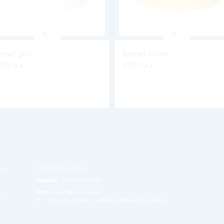
nnet gris
Bonnet jaune
25.00
د.م.
25.00
د.م.
Ajouter au panier
Voir les détails
Ajouter au panier
Voir les détails
CONTACTEZ-NOUS
 et
Téléphone
:
+212 613 974 197
Email
: contact@clic-kado.com
ut
N°7, 19 Rue Ibn Al Hakam, 1er étage, Casablanca 20160, Maroc