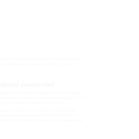
Ou bien, comment véhiculer votre identité visuelle pendant les
qui répond le plus à ces besoins. En bref, c’est un article
hapeau)
personnalisé :
marquer et se diversifier des concurrents. Pour cela, le Chapeau
tant votre logo, vos couleurs, votre identité visuelle et qui véhicule
employés et même vos collaborateurs et vos clients.
peaux et même le visuel. Par ailleurs, Clickado, l’agence de
 chapeaux personnalisés selon vos besoins et désirs. Fitted,
 notre moteur. Chaque article publicitaire est choisi soigneusement