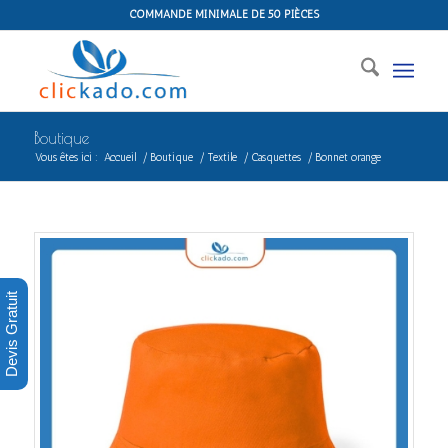
COMMANDE MINIMALE DE 50 PIÈCES
Boutique
Vous êtes ici :
Accueil
/
Boutique
/
Textile
/
Casquettes
/
Bonnet orange
Devis Gratuit