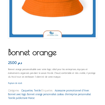
Bonnet orange
25.00
د.م.
Bonnet orange personnalisable avec votre logo, idéal pour les entreprises, équipes et
événements organisés pendant la saison froide. Chaud, confortable et très visible, il protège
du froid tout en renforçant l’identité de votre marque.
Rupture de stock
Catégories :
Casquettes
,
Textile
Étiquettes :
Accessoire promotionnel d’hiver
,
Bonnet avec logo
,
Bonnet orange personnalisé
,
cadeau d'entreprise personnalisé
,
Textile publicitaire Maroc