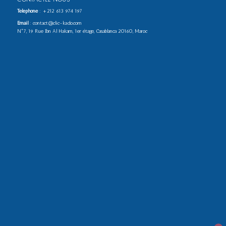
Téléphone
:
+212 613 974 197
Email
: contact@clic-kado.com
N°7, 19 Rue Ibn Al Hakam, 1er étage, Casablanca 20160, Maroc