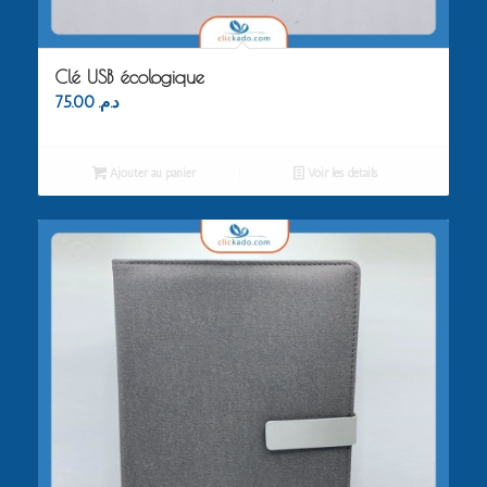
Clé USB écologique
75.00
د.م.
Ajouter au panier
Voir les détails