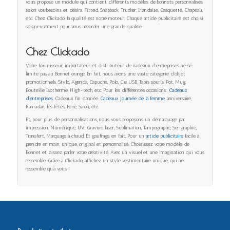
vous propose un module qui contient différents modèles de bonnets personnalisés
selon vos besoins et désirs. Fitted, Snapback, Trucker, Irlandaise, Casquette, Chapeau,
etc. Chez Clickado, la qualité est notre moteur. Chaque article publicitaire est choisi
soigneusement pour vous accorder une grande qualité.
Chez Clickado
Votre fournisseur, importateur et distributeur de cadeaux d’entreprises ne se
limite pas au Bonnet orange. En fait, nous avons une vaste catégorie d’objet
promotionnels. Stylo, Agenda, Capuche, Polo, Clé USB. Tapis souris, Pot, Mug,
Bouteille Isotherme, High-tech, etc. Pour les différentes occasions:
Cadeaux
d’entreprises
, Cadeaux fin d’année.
Cadeaux journée de la femme,
anniversaire,
Ramadan, les fêtes, Foire, Salon, etc.
Et, pour plus de personnalisations, nous vous proposons un démarquage par
impression. Numérique, UV, Gravure laser, Sublimation, Tampographe, Sérigraphie,
Transfert, Marquage à chaud. Et gaufrage. en fait, Pour un
article publicitaire
facile à
prendre en main, unique, original. et personnalisé. Choisissez votre modèle de
Bonnet et laissez parler votre créativité. Avec un visuel et une imagination qui vous
ressemble. Grâce à Clickado, affichez un style vestimentaire unique, qui ne
ressemble qu’à vous !