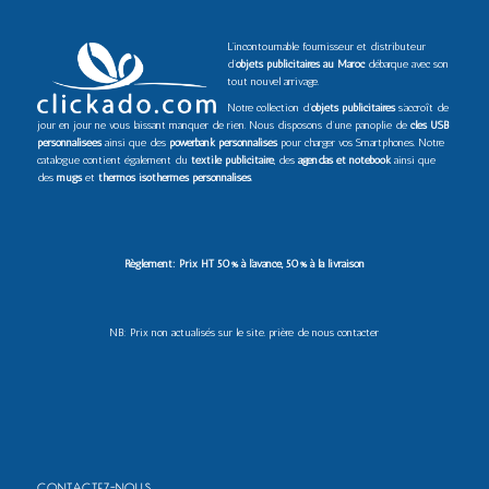
L’incontournable fournisseur et distributeur
d’
objets publicitaires au Maroc
débarque avec son
tout nouvel arrivage.
Notre collection d’
objets publicitaires
s’accroît de
jour en jour ne vous laissant manquer de rien. Nous disposons d’une panoplie de
clés USB
personnalisées
ainsi que des
powerbank personnalisés
pour charger vos Smartphones. Notre
catalogue contient également du
textile publicitaire
, des
agendas et notebook
ainsi que
des
mugs
et
thermos isothermes personnalisés
.
Règlement: Prix HT 50% à l’avance, 50% à la livraison
NB: Prix non actualisés sur le site. prière de nous contacter
CONTACTEZ-NOUS