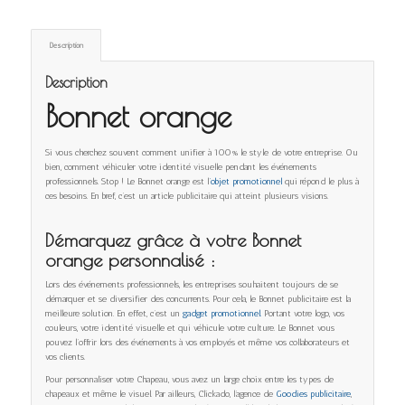
Description
Description
Bonnet orange
Si vous cherchez souvent comment unifier à 100% le style de votre entreprise. Ou
bien, comment véhiculer votre identité visuelle pendant les événements
professionnels. Stop ! Le Bonnet orange est l
’objet promotionnel
qui répond le plus à
ces besoins. En bref, c’est un article publicitaire qui atteint plusieurs visions.
Démarquez grâce à votre Bonnet
orange
personnalisé :
Lors des événements professionnels, les entreprises souhaitent toujours de se
démarquer et se diversifier des concurrents. Pour cela, le Bonnet publicitaire est la
meilleure solution. En effet, c’est un
gadget promotionnel.
Portant votre logo, vos
couleurs, votre identité visuelle et qui véhicule votre culture. Le Bonnet vous
pouvez l’offrir lors des événements à vos employés et même vos collaborateurs et
vos clients.
Pour personnaliser votre Chapeau, vous avez un large choix entre les types de
chapeaux et même le visuel. Par ailleurs, Clickado, l’agence de
Goodies publicitaire
,