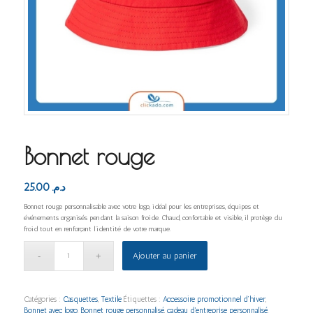
Bonnet rouge
25.00
د.م.
Bonnet rouge personnalisable avec votre logo, idéal pour les entreprises, équipes et
événements organisés pendant la saison froide. Chaud, confortable et visible, il protège du
froid tout en renforçant l’identité de votre marque.
Ajouter au panier
Catégories :
Casquettes
,
Textile
Étiquettes :
Accessoire promotionnel d’hiver
,
Bonnet avec logo
,
Bonnet rouge personnalisé
,
cadeau d'entreprise personnalisé
,