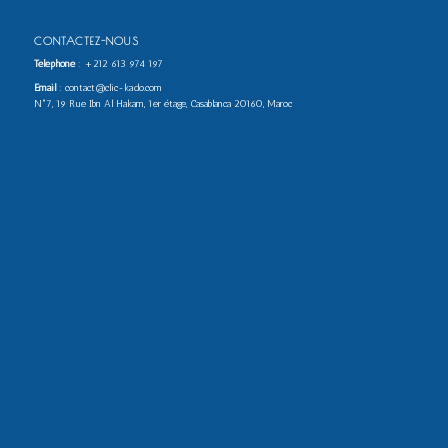
CONTACTEZ-NOUS
Téléphone
:
+212 613 974 197
Email
: contact@clic-kado.com
N°7, 19 Rue Ibn Al Hakam, 1er étage, Casablanca 20160, Maroc