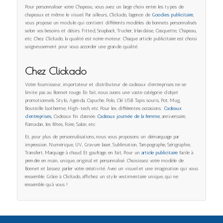
Pour personnaliser votre Chapeau, vous avez un large choix entre les types de
chapeaux et même le visuel. Par ailleurs, Clickado, l’agence de
Goodies publicitaire
,
vous propose un module qui contient différents modèles de bonnets personnalisés
selon vos besoins et désirs. Fitted, Snapback, Trucker, Irlandaise, Casquette, Chapeau,
etc. Chez Clickado, la qualité est notre moteur. Chaque article publicitaire est choisi
soigneusement pour vous accorder une grande qualité.
Chez Clickado
Votre fournisseur, importateur et distributeur de cadeaux d’entreprises ne se
limite pas au Bonnet rouge. En fait, nous avons une vaste catégorie d’objet
promotionnels. Stylo, Agenda, Capuche, Polo, Clé USB. Tapis souris, Pot, Mug,
Bouteille Isotherme, High-tech, etc. Pour les différentes occasions:
Cadeaux
d’entreprises,
Cadeaux fin d’année.
Cadeaux journée de la femme
, anniversaire,
Ramadan, les fêtes, Foire, Salon, etc.
Et, pour plus de personnalisations, nous vous proposons un démarquage par
impression. Numérique, UV, Gravure laser, Sublimation, Tampographe, Sérigraphie,
Transfert, Marquage à chaud. Et gaufrage. en fait, Pour un
article publicitaire
facile à
prendre en main, unique, original. et personnalisé. Choisissez votre modèle de
Bonnet et laissez parler votre créativité. Avec un visuel et une imagination qui vous
ressemble. Grâce à Clickado, affichez un style vestimentaire unique, qui ne
ressemble qu’à vous !