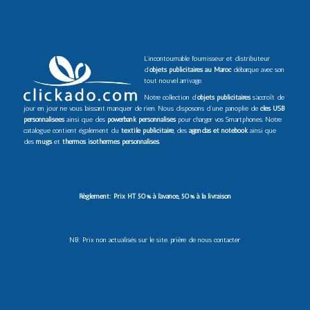
L’incontournable fournisseur et distributeur
d’
objets publicitaires au Maroc
débarque avec son
tout nouvel arrivage.
Notre collection d’
objets publicitaires
s’accroît de
jour en jour ne vous laissant manquer de rien. Nous disposons d’une panoplie de
clés USB
personnalisées
ainsi que des
powerbank personnalisés
pour charger vos Smartphones. Notre
catalogue contient également du
textile publicitaire
, des
agendas et notebook
ainsi que
des
mugs
et
thermos isothermes personnalisés
.
Règlement: Prix HT 50% à l’avance, 50% à la livraison
NB: Prix non actualisés sur le site. prière de nous contacter