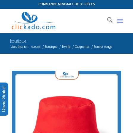
COMMANDE MINIMALE DE 50 PIÈCES
Boutique
Vous êtes ici :
Accueil
/
Boutique
/
Textile
/
Casquettes
/
Bonnet rouge
Devis Gratuit