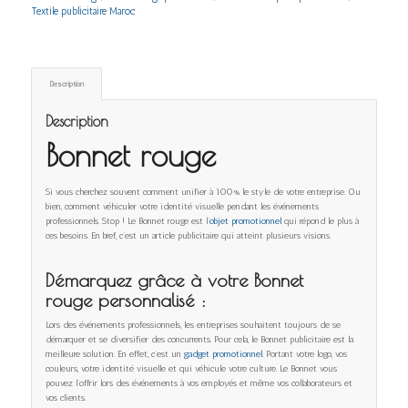
Textile publicitaire Maroc
Description
Description
Bonnet rouge
Si vous cherchez souvent comment unifier à 100% le style de votre entreprise. Ou
bien, comment véhiculer votre identité visuelle pendant les événements
professionnels. Stop ! Le Bonnet rouge est l
’objet promotionnel
qui répond le plus à
ces besoins. En bref, c’est un article publicitaire qui atteint plusieurs visions.
Démarquez grâce à votre Bonnet
rouge
personnalisé :
Lors des événements professionnels, les entreprises souhaitent toujours de se
démarquer et se diversifier des concurrents. Pour cela, le Bonnet publicitaire est la
meilleure solution. En effet, c’est un
gadget promotionnel.
Portant votre logo, vos
couleurs, votre identité visuelle et qui véhicule votre culture. Le Bonnet vous
pouvez l’offrir lors des événements à vos employés et même vos collaborateurs et
vos clients.