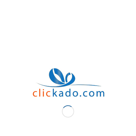
Volet stratégie :
Lorsque vous offrez des Polo en rouge, vous conservez la clientèle et, en même t
permettront aussi de gagner en visibilité.
Vous vous demandez comment ?
Nous vous expliquons :
En offrant ces cadeaux aux clients, vous leurs exprimerez en même temps votre
membre de votre entreprise. Le fait d’avoir leurs prénoms au dos du Polo personn
l’entreprise. Cela suffit à les séduire et à les fidéliser.
Les Polo en rouge vous permettront d’élargir votre portefeuille clientèle car, lorsqu
effet, la beauté et la qualité du polo et le logo de l’entreprise attireront l’atten
sur votre entreprise et prendront alors connaissance de vos services qui les inté
Ou encore, ces Polo en rouge peuvent être une idée
cadeau pour la journée de
soutenues. Ceci est un bon point car vous pourrez être sollicités comme sponso
aussi de la publicité.
Nous vous avons donné que quelques raisons pour choisir Clic kado mais il y en 
Vous avez besoin de Polo en rouge de qualité à bas coûts ? Ne cherchez pas loin :
Clic kadovous propose des services de qualité tout en vous permettant de fair
Faites nous confiance et vous ne serez pas déçus !