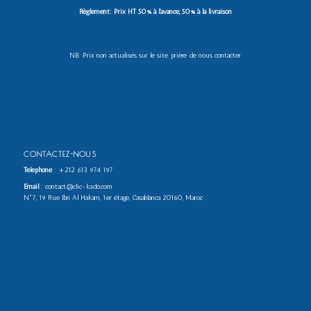
Règlement: Prix HT 50% à l’avance, 50% à la livraison
NB: Prix non actualisés sur le site. prière de nous contacter
CONTACTEZ-NOUS
Téléphone
:
+212 613 974 197
Email
: contact@clic-kado.com
N°7, 19 Rue Ibn Al Hakam, 1er étage, Casablanca 20160, Maroc