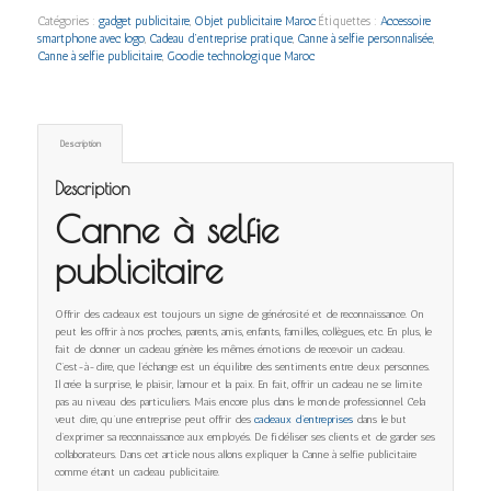
Catégories :
gadget publicitaire
,
Objet publicitaire Maroc
Étiquettes :
Accessoire
smartphone avec logo
,
Cadeau d’entreprise pratique
,
Canne à selfie personnalisée
,
Canne à selfie publicitaire
,
Goodie technologique Maroc
Description
Description
Canne à selfie
publicitaire
Offrir des cadeaux est toujours un signe de générosité et de reconnaissance. On
peut les offrir à nos proches, parents, amis, enfants, familles, collègues, etc. En plus, le
fait de donner un cadeau génère les mêmes émotions de recevoir un cadeau.
C’est-à-dire, que l’échange est un équilibre des sentiments entre deux personnes.
Il crée la surprise, le plaisir, l’amour et la paix. En fait, offrir un cadeau ne se limite
pas au niveau des particuliers. Mais encore plus dans le monde professionnel. Cela
veut dire, qu’une entreprise peut offrir des
cadeaux d’entreprises
dans le but
d’exprimer sa reconnaissance aux employés. De fidéliser ses clients et de garder ses
collaborateurs. Dans cet article nous allons expliquer la Canne à selfie publicitaire
comme étant un cadeau publicitaire.