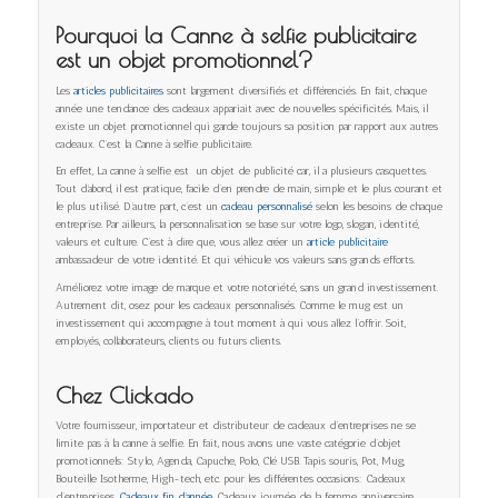
Pourquoi la Canne à selfie publicitaire
est un objet promotionnel?
Les
articles publicitaires
sont largement diversifiés et différenciés. En fait, chaque
année une tendance des cadeaux appariait avec de nouvelles spécificités. Mais, il
existe un objet promotionnel qui garde toujours sa position par rapport aux autres
cadeaux. C’est la Canne à selfie publicitaire.
En effet, La canne à selfie est un objet de publicité car, il a plusieurs casquettes.
Tout d’abord, il est pratique, facile d’en prendre de main, simple et le plus courant et
le plus utilisé. D’autre part, c’est un
cadeau personnalisé
selon les besoins de chaque
entreprise. Par ailleurs, la personnalisation se base sur votre logo, slogan, identité,
valeurs et culture. C’est à dire que, vous allez créer un
article publicitaire
ambassadeur de votre identité. Et qui véhicule vos valeurs sans grands efforts.
Améliorez votre image de marque et votre notoriété, sans un grand investissement.
Autrement dit, osez pour les cadeaux personnalisés. Comme le mug est un
investissement qui accompagne à tout moment à qui vous allez l’offrir. Soit,
employés, collaborateurs, clients ou futurs clients.
Chez Clickado
Votre fournisseur, importateur et distributeur de cadeaux d’entreprises ne se
limite pas à la canne à selfie. En fait, nous avons une vaste catégorie d’objet
promotionnels: Stylo, Agenda, Capuche, Polo, Clé USB. Tapis souris, Pot, Mug,
Bouteille Isotherme, High-tech, etc. pour les différentes occasions: Cadeaux
d’entreprises,
Cadeaux fin d’année
, Cadeaux journée de la femme. anniversaire,