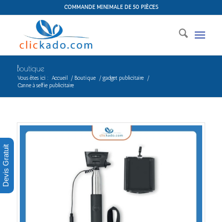
COMMANDE MINIMALE DE 50 PIÈCES
Boutique
Vous êtes ici :
Accueil
/
Boutique
/
gadget publicitaire
/
Canne à selfie publicitaire
Devis Gratuit