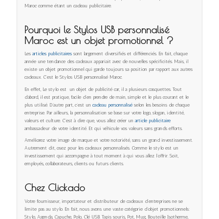
Maroc comme étant un cadeau publicitaire.
Pourquoi le Stylos USB personnalisé
Maroc est un objet promotionnel ?
Les
articles publicitaires
sont largement diversifiés et différenciés. En fait, chaque
année une tendance des cadeaux appariait avec de nouvelles spécificités. Mais, il
existe un objet promotionnel qui garde toujours sa position par rapport aux autres
cadeaux. C’est le Stylos USB personnalisé Maroc.
En effet, Le stylo est un objet de publicité car, il a plusieurs casquettes. Tout
d’abord, il est pratique, facile d’en prendre de main, simple et le plus courant et le
plus utilisé. D’autre part, c’est un
cadeau personnalisé
selon les besoins de chaque
entreprise. Par ailleurs, la personnalisation se base sur votre logo, slogan, identité,
valeurs et culture. C’est à dire que, vous allez créer un
article publicitaire
ambassadeur de votre identité. Et qui véhicule vos valeurs sans grands efforts.
Améliorez votre image de marque et votre notoriété, sans un grand investissement.
Autrement dit, osez pour les cadeaux personnalisés. Comme le stylo est un
investissement qui accompagne à tout moment à qui vous allez l’offrir. Soit,
employés, collaborateurs, clients ou futurs clients.
Chez Clickado
Votre fournisseur, importateur et distributeur de cadeaux d’entreprises ne se
limite pas au stylo. En fait, nous avons une vaste catégorie d’objet promotionnels:
Stylo, Agenda, Capuche, Polo, Clé USB. Tapis souris, Pot, Mug, Bouteille Isotherme,