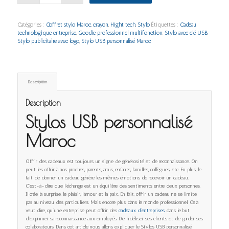
Catégories :
Coffret stylo Maroc
,
crayon
,
Hight tech
,
Stylo
Étiquettes :
Cadeau
technologique entreprise
,
Goodie professionnel multifonction
,
Stylo avec clé USB
,
Stylo publicitaire avec logo
,
Stylo USB personnalisé Maroc
Description
Description
Stylos USB personnalisé
Maroc
Offrir des cadeaux est toujours un signe de générosité et de reconnaissance. On
peut les offrir à nos proches, parents, amis, enfants, familles, collègues, etc. En plus, le
fait de donner un cadeau génère les mêmes émotions de recevoir un cadeau.
C’est-à-dire, que l’échange est un équilibre des sentiments entre deux personnes.
Il crée la surprise, le plaisir, l’amour et la paix. En fait, offrir un cadeau ne se limite
pas au niveau des particuliers. Mais encore plus dans le monde professionnel. Cela
veut dire, qu’une entreprise peut offrir des
cadeaux d’entreprises
dans le but
d’exprimer sa reconnaissance aux employés. De fidéliser ses clients et de garder ses
collaborateurs. Dans cet article nous allons expliquer le Stylos USB personnalisé