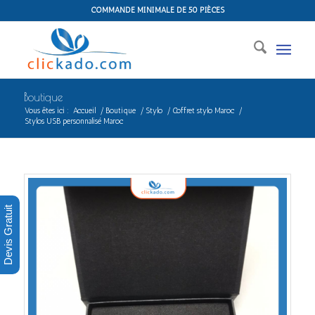
COMMANDE MINIMALE DE 50 PIÈCES
Boutique
Vous êtes ici :
Accueil
/
Boutique
/
Stylo
/
Coffret stylo Maroc
/
Stylos USB personnalisé Maroc
Devis Gratuit