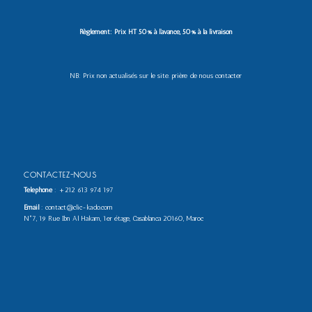
Règlement: Prix HT 50% à l’avance, 50% à la livraison
NB: Prix non actualisés sur le site. prière de nous contacter
CONTACTEZ-NOUS
Téléphone
:
+212 613 974 197
Email
: contact@clic-kado.com
N°7, 19 Rue Ibn Al Hakam, 1er étage, Casablanca 20160, Maroc