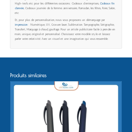
High-tech, etc. pour les différentes occasions: Cadeaux d’entreprises,
Cadeaux fin
d’année
, Cadeaux journée de la femme. anniversaire, Ramadan, les fêtes, Foire, Salon,
etc.
Et, pour plus de personnalisation, nous vous proposons un démarquage par
impression
: Numérique, UV, Gravure laser, Sublimation. Tampographe, Sérigraphie,
Transfert, Marquage à chaud, gaufrage. Pour un article publicitaire facile à prendre en
main, unique, original et personnalisé. Choisissez votre modèle stylo et laissez
parler votre créativité. Avec un visuel et une imagination qui vous ressemble.
Produits similaires