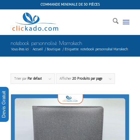
COMMANDE MINIMALE DE 50 PIÈCES
notebook personnalisé Marrakech
Vous êtes ici :
Accueil
/
Boutique
/
Etiquette: notebook personnalisé Marrakech
Trier par
Par défaut
Afficher
20 Produits par page
Devis Gratuit