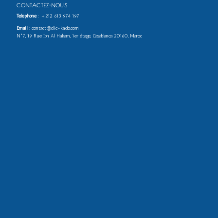
CONTACTEZ-NOUS
Téléphone
:
+212 613 974 197
Email
: contact@clic-kado.com
N°7, 19 Rue Ibn Al Hakam, 1er étage, Casablanca 20160, Maroc