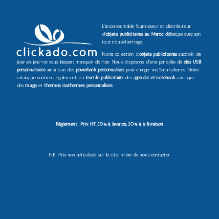
L’incontournable fournisseur et distributeur
d’
objets publicitaires au Maroc
débarque avec son
tout nouvel arrivage.
Notre collection d’
objets publicitaires
s’accroît de
jour en jour ne vous laissant manquer de rien. Nous disposons d’une panoplie de
clés USB
personnalisées
ainsi que des
powerbank personnalisés
pour charger vos Smartphones. Notre
catalogue contient également du
textile publicitaire
, des
agendas et notebook
ainsi que
des
mugs
et
thermos isothermes personnalisés
.
Règlement: Prix HT 50% à l’avance, 50% à la livraison
NB: Prix non actualisés sur le site. prière de nous contacter