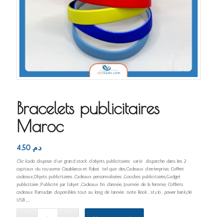
Bracelets publicitaires
Maroc
4.50
د.م.
Clic kado dispose d’un grand stock d’objets publicitaires varié dispatche dans les 2
capitaux du royaume Casablanca et Rabat tel que des.Cadeaux d’entreprise, Coffret
cadeaux,Objets publicitaires ,Cadeaux personnalisées ,Goodies publicitaires,Gadget
publicitaire ,Publicité par l’objet ,Cadeaux fin d’année, Journée de la femme, Coffrets
cadeaux Ramadan disponibles tout au long de l’année :note Book , stylo , power bank,clé
USB ,…..