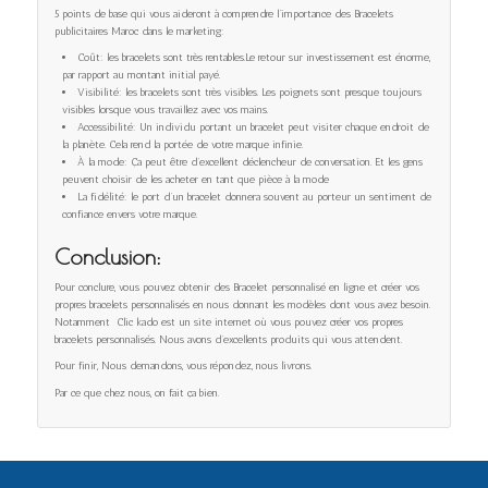
5 points de base qui vous aideront à comprendre l’importance des Bracelets
publicitaires Maroc dans le marketing:
Coût: les bracelets sont très rentables.Le retour sur investissement est énorme,
par rapport au montant initial payé.
Visibilité: les bracelets sont très visibles. Les poignets sont presque toujours
visibles lorsque vous travaillez avec vos mains.
Accessibilité: Un individu portant un bracelet peut visiter chaque endroit de
la planète. Cela rend la portée de votre marque infinie.
À la mode: Ça peut être d’excellent déclencheur de conversation. Et les gens
peuvent choisir de les acheter en tant que pièce à la mode
La fidélité: le port d’un bracelet donnera souvent au porteur un sentiment de
confiance envers votre marque.
Conclusion:
Pour conclure, vous pouvez obtenir des Bracelet personnalisé en ligne et créer vos
propres bracelets personnalisés en nous donnant les modèles dont vous avez besoin.
Notamment Clic kado est un site internet où vous pouvez créer vos propres
bracelets personnalisés. Nous avons d’excellents produits qui vous attendent.
Pour finir, Nous demandons, vous répondez, nous livrons.
Par ce que chez nous, on fait ça bien.