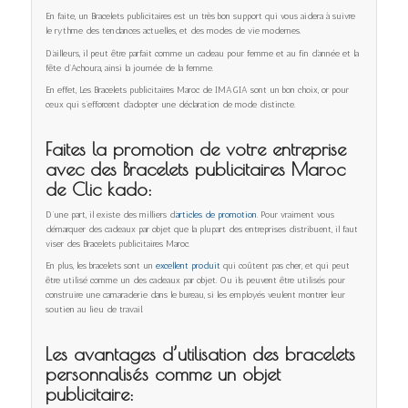
En faite, un Bracelets publicitaires est un très bon support qui vous aidera à suivre
le rythme des tendances actuelles, et des modes de vie modernes.
D’ailleurs, il peut être parfait comme un cadeau pour femme et au fin d’année et la
fête d’Achoura, ainsi la journée de la femme.
En effet, Les Bracelets publicitaires Maroc de IMAGIA sont un bon choix, or pour
ceux qui s’efforcent d’adopter une déclaration de mode distincte.
Faites la promotion de votre entreprise
avec des Bracelets publicitaires Maroc
de Clic kado:
D’une part, il existe des milliers d’
articles de promotion
. Pour vraiment vous
démarquer des cadeaux par objet que la plupart des entreprises distribuent, il faut
viser des Bracelets publicitaires Maroc.
En plus, les bracelets sont un
excellent produit
qui coûtent pas cher, et qui peut
être utilisé comme un des cadeaux par objet. Ou ils peuvent être utilisés pour
construire une camaraderie dans le bureau, si les employés veulent montrer leur
soutien au lieu de travail.
Les avantages d’utilisation des bracelets
personnalisés comme un
objet
publicitaire
: