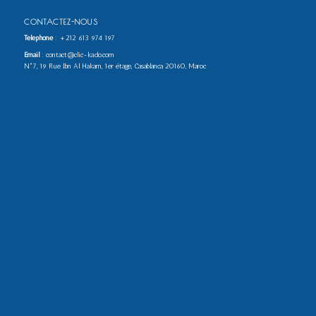
CONTACTEZ-NOUS
Téléphone
:
+212 613 974 197
Email
: contact@clic-kado.com
N°7, 19 Rue Ibn Al Hakam, 1er étage, Casablanca 20160, Maroc