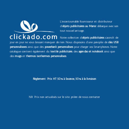
L’incontournable fournisseur et distributeur
d’
objets publicitaires au Maroc
débarque avec son
tout nouvel arrivage.
Notre collection d’
objets publicitaires
s’accroît de
jour en jour ne vous laissant manquer de rien. Nous disposons d’une panoplie de
clés USB
personnalisées
ainsi que des
powerbank personnalisés
pour charger vos Smartphones. Notre
catalogue contient également du
textile publicitaire
, des
agendas et notebook
ainsi que
des
mugs
et
thermos isothermes personnalisés
.
Règlement: Prix HT 50% à l’avance, 50% à la livraison
NB: Prix non actualisés sur le site. prière de nous contacter