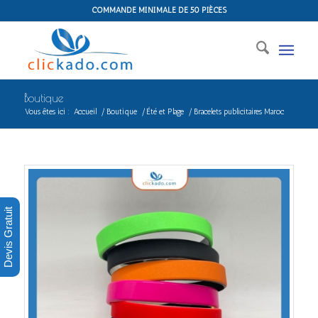
COMMANDE MINIMALE DE 50 PIÈCES
Boutique
Vous êtes ici :
Accueil
/
Boutique
/
Été et Plage
/
Bracelets publicitaires Maroc
Devis Gratuit