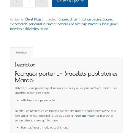
Ajouter au panier
Catégorie :
Été et Plage
Étiquettes :
Bracelet d’identification piscine
,
Bracelet
événementiel personnalisé
,
Bracelet personnalisé avec logo
,
Bracelet silicone gravé
,
Bracelets publicitaires Maroc
Description
Description
Pourquoi porter un Bracelets publicitaires
Maroc:
D’abord, on vous présente quelques raisons pourquoi les gens au Maroc, portent des
Bracelets publicitaires Maroc:
Affichage de la personnalité:
En effet, les hommes et les femmes portent des Bracelets publicitaires Maroc pour
faire connaître leur personnalité. De plus c’est un
excellent moyen
de montrer sa
personnalité aux gens qui l’entourent.
Pour paraître à la mode et sophistiqué: