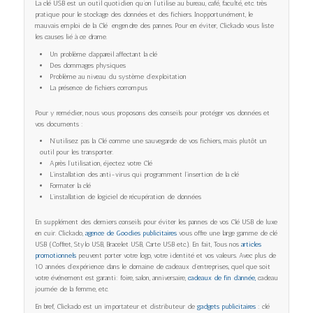
La clé USB est un outil quotidien qu’on l’utilise au bureau, café, faculté, etc. très
pratique pour le stockage des données et des fichiers. Inopportunément, le
mauvais emploi de la Clé engendre des pannes. Pour en éviter, Clickado vous liste
les causes lié à ce drame.
Un problème d’appareil affectant la clé
Des dommages physiques
Problème au niveau du système d’exploitation
La présence de fichiers corrompus
Pour y remédier, nous vous proposons des conseils pour protéger vos données et
vos documents :
N’utilisez pas la Clé comme une sauvegarde de vos fichiers, mais plutôt un
outil pour les transporter.
Après l’utilisation, éjectez votre Clé
L’installation des anti-virus qui programment l’insertion de la clé
Formater la clé
L’installation de logiciel de récupération de données
En supplément des derniers conseils pour éviter les pannes de vos Clé USB de luxe
en cuir. Clickado,
agence de Goodies publicitaires
vous offre une large gamme de clé
USB (Coffret, Stylo USB, Bracelet USB, Carte USB etc.). En fait, Tous nos
articles
promotionnels
peuvent porter votre logo, votre identité et vos valeurs. Avec plus de
10 années d’expérience dans le domaine de cadeaux d’entreprises, quel que soit
votre événement est garanti: foire, salon, anniversaire,
cadeaux de fin d’année,
cadeau
journée de la femme, etc.
En bref, Clickado est un importateur et distributeur de
gadgets publicitaires
: clé