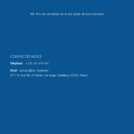
NB: Prix non actualisés sur le site. prière de nous contacter
CONTACTEZ-NOUS
Téléphone
:
+212 613 974 197
Email
: contact@clic-kado.com
N°7, 19 Rue Ibn Al Hakam, 1er étage, Casablanca 20160, Maroc