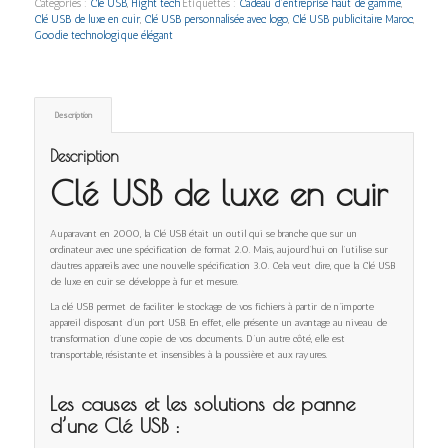
Catégories :
Clé USB
,
Hight tech
Étiquettes :
Cadeau d’entreprise haut de gamme
,
Clé USB de luxe en cuir
,
Clé USB personnalisée avec logo
,
Clé USB publicitaire Maroc
,
Goodie technologique élégant
Description
Description
Clé USB de luxe en cuir
Auparavant en 2000, la Clé USB était un outil qui se branche que sur un
ordinateur avec une spécification de format 2.0. Mais, aujourd’hui on l’utilise sur
d’autres appareils avec une nouvelle spécification 3.0. Cela veut dire, que la Clé USB
de luxe en cuir se développe à fur et mesure.
La clé USB permet de faciliter le stockage de vos fichiers à partir de n’importe
appareil disposant d’un port USB. En effet, elle présente un avantage au niveau de
transformation d’une copie de vos documents. D’un autre côté, elle est
transportable, résistante et insensibles à la poussière et aux rayures.
Les causes et
les solutions
de panne
d’une Clé USB :