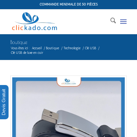
COMMANDE MINIMALE DE 50 PIÈCES
Boutique
Vous êtes ici :
Accueil
/
Boutique
/
Technologie
/
Clé USB
/
Clé USB de luxe en cuir
Devis Gratuit