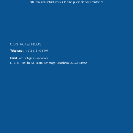
NB: Prix non actualisés sur le site. prière de nous contacter
CONTACTEZ-NOUS
Téléphone
:
+212 613 974 197
Email
: contact@clic-kado.com
N°7, 19 Rue Ibn Al Hakam, 1er étage, Casablanca 20160, Maroc