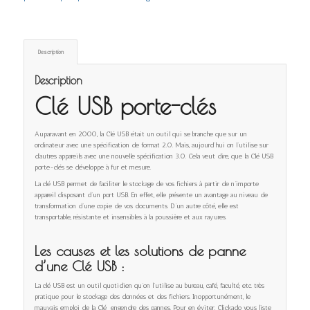
Description
Description
Clé USB porte-clés
Auparavant en 2000, la Clé USB était un outil qui se branche que sur un
ordinateur avec une spécification de format 2.0. Mais, aujourd’hui on l’utilise sur
d’autres appareils avec une nouvelle spécification 3.0. Cela veut dire, que la Clé USB
porte-clés se développe à fur et mesure.
La clé USB permet de faciliter le stockage de vos fichiers à partir de n’importe
appareil disposant d’un port USB. En effet, elle présente un avantage au niveau de
transformation d’une copie de vos documents. D’un autre côté, elle est
transportable, résistante et insensibles à la poussière et aux rayures.
Les causes et
les solutions
de panne
d’une Clé USB :
La clé USB est un outil quotidien qu’on l’utilise au bureau, café, faculté, etc. très
pratique pour le stockage des données et des fichiers. Inopportunément, le
mauvais emploi de la Clé engendre des pannes. Pour en éviter, Clickado vous liste