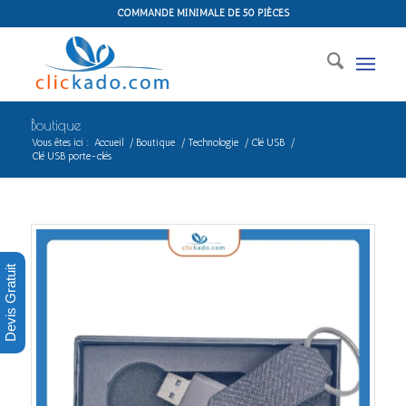
COMMANDE MINIMALE DE 50 PIÈCES
Boutique
Vous êtes ici :
Accueil
/
Boutique
/
Technologie
/
Clé USB
/
Clé USB porte-clés
Devis Gratuit