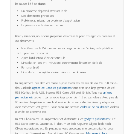
les causes lié à ce drame.
Un problème d’appareil affectant la clé
Des dommages physiques
Problème au niveau du système d’exploitation
La présence de fichiers corrompus
Pour y remédier, nous vous proposons des conseils pour protéger vos données et
vos documents :
N’utilisez pas la Clé comme une sauvegarde de vos fichiers, mais plutôt un
outil pour les transporter.
Après l’utilisation, éjectez votre Clé
L’installation des anti-virus qui programment l’insertion de la clé
Formater la clé
L’installation de logiciel de récupération de données
En supplément des derniers conseils pour éviter les pannes de vos Clé USB porte-
clés. Clickado,
agence de Goodies publicitaires
vous offre une large gamme de clé
USB (Coffret, Stylo USB, Bracelet USB, Carte USB etc.). En fait, Tous nos
articles
promotionnels
peuvent porter votre logo, votre identité et vos valeurs. Avec plus de
10 années d’expérience dans le domaine de cadeaux d’entreprises, quel que soit
votre événement est garanti: foire, salon, anniversaire,
cadeaux de fin d’année,
cadeau
journée de la femme, etc.
En bref, Clickado est un importateur et distributeur de
gadgets publicitaires
: clé
USB, Stylo, Agenda, Casquette, T-shirt, Mug, Polo, Capuche, Objets high-tech,
Objets ecologiques, etc. En plus, nous vous proposons une personnalisation avec
tout type d’impressions : Numérique, UV, Gravure laser,
Marquage à chaud
,