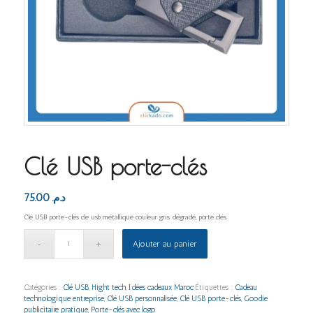
Clé USB porte-clés
75.00
د.م.
Clé USB porte-clés cle usb métallique couleur gris dégradé, porte clés.
Ajouter au panier
Catégories :
Clé USB
,
Hight tech
,
Idées cadeaux Maroc
Étiquettes :
Cadeau
technologique entreprise
,
Clé USB personnalisée
,
Clé USB porte-clés
,
Goodie
publicitaire pratique
,
Porte-clés avec logo