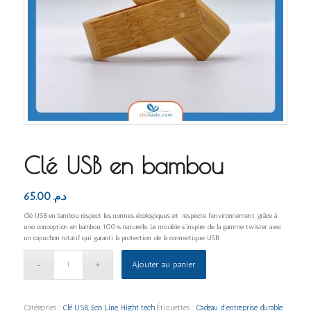
Clé USB en bambou
65.00
د.م.
Clé USB en bambou respect les normes écologiques et respecte l’environnement. grâce à
une conception en bambou 100% naturelle. Le modèle s’inspire de la gamme twister avec
un capuchon rotatif qui garanti la protection de la connectique USB.
Ajouter au panier
Catégories :
Clé USB
,
Eco Line
,
Hight tech
Étiquettes :
Cadeau d’entreprise durable
,