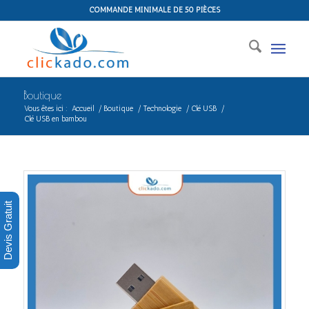
COMMANDE MINIMALE DE 50 PIÈCES
Boutique
Vous êtes ici :
Accueil
/
Boutique
/
Technologie
/
Clé USB
/
Clé USB en bambou
Devis Gratuit