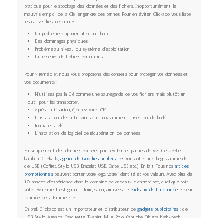
pratique pour le stockage des données et des fichiers. Inopportunément, le
mauvais emploi de la Clé engendre des pannes. Pour en éviter, Clickado vous liste
les causes lié à ce drame.
Un problème d’appareil affectant la clé
Des dommages physiques
Problème au niveau du système d’exploitation
La présence de fichiers corrompus
Pour y remédier, nous vous proposons des conseils pour protéger vos données et
vos documents :
N’utilisez pas la Clé comme une sauvegarde de vos fichiers, mais plutôt un
outil pour les transporter.
Après l’utilisation, éjectez votre Clé
L’installation des anti-virus qui programment l’insertion de la clé
Formater la clé
L’installation de logiciel de récupération de données
En supplément des derniers conseils pour éviter les pannes de vos Clé USB en
bambou. Clickado,
agence de Goodies publicitaires
vous offre une large gamme de
clé USB (Coffret, Stylo USB, Bracelet USB, Carte USB etc.). En fait, Tous nos
articles
promotionnels
peuvent porter votre logo, votre identité et vos valeurs. Avec plus de
10 années d’expérience dans le domaine de cadeaux d’entreprises, quel que soit
votre événement est garanti: foire, salon, anniversaire,
cadeaux de fin d’année,
cadeau
journée de la femme, etc.
En bref, Clickado est un importateur et distributeur de
gadgets publicitaires
: clé
USB, Stylo, Agenda, Casquette, T-shirt, Mug, Polo, Capuche, Objets high-tech,