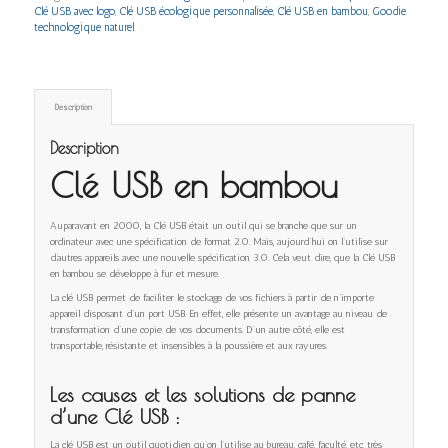
Clé USB avec logo
,
Clé USB écologique personnalisée
,
Clé USB en bambou
,
Goodie
technologique naturel
Description
Description
Clé USB en bambou
Auparavant en 2000, la Clé USB était un outil qui se branche que sur un
ordinateur avec une spécification de format 2.0. Mais, aujourd’hui on l’utilise sur
d’autres appareils avec une nouvelle spécification 3.0. Cela veut dire, que la Clé USB
en bambou se développe à fur et mesure.
La clé USB permet de faciliter le stockage de vos fichiers à partir de n’importe
appareil disposant d’un port USB. En effet, elle présente un avantage au niveau de
transformation d’une copie de vos documents. D’un autre côté, elle est
transportable, résistante et insensibles à la poussière et aux rayures.
Les causes et
les solutions
de panne
d’une Clé USB :
La clé USB est un outil quotidien qu’on l’utilise au bureau, café, faculté, etc. très