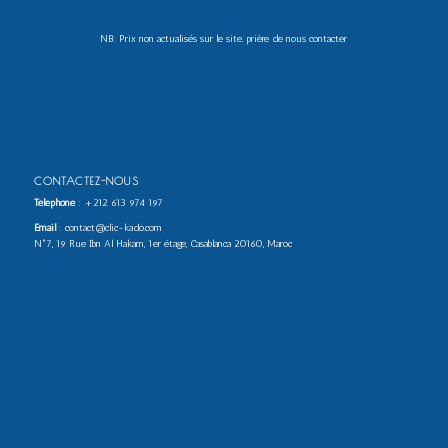
NB: Prix non actualisés sur le site. prière de nous contacter
CONTACTEZ-NOUS
Téléphone
:
+212 613 974 197
Email
: contact@clic-kado.com
N°7, 19 Rue Ibn Al Hakam, 1er étage, Casablanca 20160, Maroc