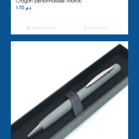
Crayon personnalisée Maroc
1.70
د.م.
Ajouter au panier
Voir les détails