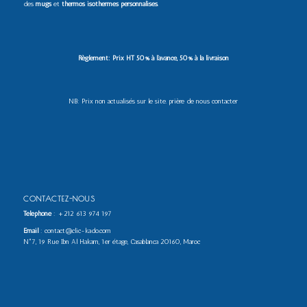
des
mugs
et
thermos isothermes personnalisés
.
Règlement: Prix HT 50% à l’avance, 50% à la livraison
NB: Prix non actualisés sur le site. prière de nous contacter
CONTACTEZ-NOUS
Téléphone
:
+212 613 974 197
Email
: contact@clic-kado.com
N°7, 19 Rue Ibn Al Hakam, 1er étage, Casablanca 20160, Maroc