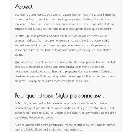
Aspect
Ces derniers sont des stylos à section d’assez fort diamètre. Ainsi pour limiter les
risques de frisson des doigts lors des longues durées d’écriture. Vous écrivez
beaucoup. En tout lieu, vous êtes toujours pressé. Cela, il faut que votre stylo soit
efficace et fiable. Vous pouvez vous tourner vers Crayon écologique publicitaire.
En effet Un Stylo personnalisé écrira sur tout type de papier. Même sur un
support médiocre. Dont une plume ne saurait se satisfaire. Stylo personnalisé
sèchent aussitôt lors que l’usage de la plume requiert un peu de patience. La
durée des balles est meilleure celle des cartouches d’encre liquide pour stylo à
plume.
Que vous soyez « professionnel nomade ». En effet vous pourrez trouver un stylo
chez Stylo personnalisé Maroc. Qui correspond à vos moyens. Il existe de
nombreuses grandes de stylo. Bien qu’ils proposent des instruments d’écriture
d’entrée de gamme. Or le rapport qualité-prix est spécial. Pour limiter les risques
de perte. Alors optez pour un Crayon écologique publicitaire.
Pourquoi choisir Stylo personnalisé .
D’abord Stylo personnalisé Maroc est un objet publicitaire. De ce fait c’est un
moyen simple et pas cher de se faire connaitre du plus grand nombre. En fait Stylo
personnalisé Maroc est aussi un Gadget publicitaire. Ainsi permettant de séduire à
vos clients, Prospects et associé.
Alors ce cadeau publicitaire personnalisé, malaxé et utilisé souvent dans la journée
sera une fidèle affiche publicitaire pour votre entreprise.