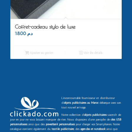
Coffret-cadeau stylo de luxe
18.00
د.م.
Ajouter au panier
Voir les détails
L’incontournable fournisseur et distributeur
d’
objets publicitaires au Maroc
débarque avec son
tout nouvel arrivage.
Notre collection d’
objets publicitaires
s’accroît de
jour en jour ne vous laissant manquer de rien. Nous disposons d’une panoplie de
clés USB
personnalisées
ainsi que des
powerbank personnalisés
pour charger vos Smartphones. Notre
catalogue contient également du
textile publicitaire
, des
agendas et notebook
ainsi que