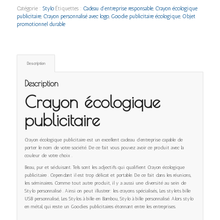
Catégorie :
Stylo
Étiquettes :
Cadeau d’entreprise responsable
,
Crayon écologique
publicitaire
,
Crayon personnalisé avec logo
,
Goodie publicitaire écologique
,
Objet
promotionnel durable
Description
Description
Crayon écologique
publicitaire
Crayon écologique publicitaire est un excellent cadeau d’entreprise capable de
porter le nom de votre société. De ce fait vous pouvez avoir ce produit avec la
couleur de votre choix .
Beau, pur et séduisant. Tels sont les adjectifs qui qualifient Crayon écologique
publicitaire . Cependant il est trop délicat et portable. De ce fait dans les réunions,
les séminaires. Comme tout autre produit, il y a aussi une diversité au sein de
Stylo personnalisé . Ainsi on peut illustrer: les crayons spécialisés, Les stylets bille
USB personnalisé, Les Stylos à bille en Bambou, Stylo à bille personnalisé. Alors stylo
en métal, qui reste un Goodies publicitaires étonnant entre les entreprises.