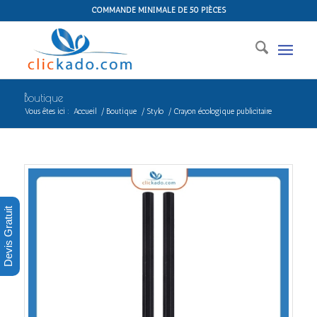
COMMANDE MINIMALE DE 50 PIÈCES
Boutique
Vous êtes ici :
Accueil
/
Boutique
/
Stylo
/
Crayon écologique publicitaire
Devis Gratuit