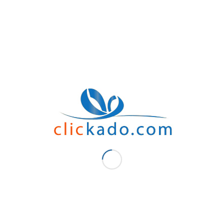
Que vous soyez « professionnel nomade ». En effet vous pourrez trouver un sty
existe de nombreuses grandes de stylo. Bien qu’ils proposent des instruments d
spécial. Pour limiter les risques de perte. Alors optez pour un Stylos marqueur p
Pourquoi choisir Stylo personnalisé .
D’abord Stylo personnalisé Maroc est un
objet publicitaire
. De ce fait c’est un m
En fait Stylo personnalisé Maroc est aussi un Gadget publicitaire. Ainsi permetta
Alors ce cadeau publicitaire personnalisé, malaxé et utilisé souvent dans la journé
Où trouvez Stylos marqueur personna
A portée, Stylo personnalisé ne se définit pas seulement à travers des aspects 
Cependant ce produit est disponible sur Rabat ou Casablanca
Enfin Notre site vous propose d’autres outils . Tels que .D’abord BLOCS-NOTES
Sacs de sport)