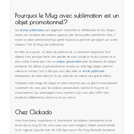
Pourquoi le Mug avec sublimation est un
objet promotionnel?
Les
articles publicitaires
sont largement diversifiés et différenciés. En fait, chaque
année une tendance des cadeaux appariait avec de nouvelles spécificités. Mais, il
existe un objet promotionnel qui garde toujours sa position par rapport aux autres
cadeaux. C’est le Mug avec sublimation.
En effet, Le mug est un objet de publicité car, il a plusieurs casquettes. Tout
d’abord, il est pratique, facile d’en prendre de main, simple et le plus courant et le
plus utilisé. D’autre part, c’est un
cadeau personnalisé
selon les besoins de chaque
entreprise. Par ailleurs, la personnalisation se base sur votre logo, slogan, identité,
valeurs et culture. C’est à dire que, vous allez créer un
article publicitaire
ambassadeur de votre identité. Et qui véhicule vos valeurs sans grands efforts.
Améliorez votre image de marque et votre notoriété, sans un grand investissement.
Autrement dit, osez pour les cadeaux personnalisés. Comme le mug est un
investissement qui accompagne à tout moment à qui vous allez l’offrir. Soit,
employés, collaborateurs, clients ou futurs clients.
Chez Clickado
Votre fournisseur, importateur et distributeur de cadeaux d’entreprises ne se
limite pas au mug. En fait, nous avons une vaste catégorie d’objet promotionnels:
Stylo, Agenda, Capuche, Polo, Clé USB. Tapis souris, Pot, Mug, Bouteille Isotherme,