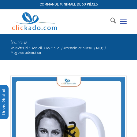
COMMANDE MINIMALE DE 50 PIÈCES
Boutique
Vous êtes ici :
Accueil
/
Boutique
/
Accessoire de bureau
/
Mug
/
Mug avec sublimation
Devis Gratuit