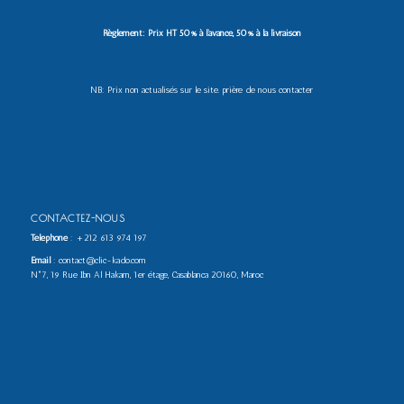
Règlement: Prix HT 50% à l’avance, 50% à la livraison
NB: Prix non actualisés sur le site. prière de nous contacter
CONTACTEZ-NOUS
Téléphone
:
+212 613 974 197
Email
: contact@clic-kado.com
N°7, 19 Rue Ibn Al Hakam, 1er étage, Casablanca 20160, Maroc