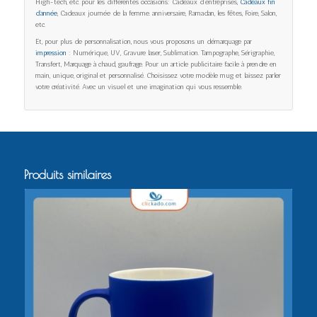
High-tech, etc. pour les différentes occasions: Cadeaux d’entreprises,
Cadeaux fin
d’année
, Cadeaux journée de la femme. anniversaire, Ramadan, les fêtes, Foire, Salon,
etc.
Et, pour plus de personnalisation, nous vous proposons un démarquage par
impression
: Numérique, UV, Gravure laser, Sublimation. Tampographe, Sérigraphie,
Transfert, Marquage à chaud, gaufrage. Pour un article publicitaire facile à prendre en
main, unique, original et personnalisé. Choisissez votre modèle mug et laissez parler
votre créativité. Avec un visuel et une imagination qui vous ressemble.
Produits similaires