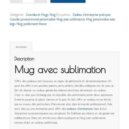
Catégories :
Gourdes et Mugs
,
Mug
Étiquettes :
Cadeau d’entreprise pratique
,
Goodie promotionnel personnalisé
,
Mug avec sublimation
,
Mug personnalisé avec
logo
,
Mug publicitaire Maroc
Description
Description
Mug avec sublimation
Offrir des cadeaux est toujours un signe de générosité et de reconnaissance. On
peut les offrir à nos proches, parents, amis, enfants, familles, collègues, etc. En plus, le
fait de donner un cadeau génère les mêmes émotions de recevoir un cadeau.
C’est-à-dire, que l’échange est un équilibre des sentiments entre deux personnes.
Il crée la surprise, le plaisir, l’amour et la paix. En fait, offrir un cadeau ne se limite
pas au niveau des particuliers. Mais encore plus dans le monde professionnel. Cela
veut dire, qu’une entreprise peut offrir des
cadeaux d’entreprises
dans le but
d’exprimer sa reconnaissance aux employés. De fidéliser ses clients et de garder ses
collaborateurs. Dans cet article nous allons expliquer le Mug avec sublimation
comme étant un cadeau publicitaire.