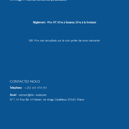
Règlement: Prix HT 50% à l’avance, 50% à la livraison
NB: Prix non actualisés sur le site. prière de nous contacter
CONTACTEZ-NOUS
Téléphone
:
+212 613 974 197
Email
: contact@clic-kado.com
N°7, 19 Rue Ibn Al Hakam, 1er étage, Casablanca 20160, Maroc