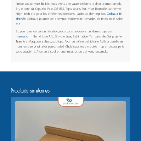
limite pas au mug. En fait, nous avons une vaste catégorie d’objet promotionnels:
Stylo, Agenda, Capuche, Polo, Clé USB. Tapis souris, Pot, Mug, Bouteille Isotherme,
High-tech, etc. pour les différentes occasions: Cadeaux d’entreprises,
Cadeaux fin
d’année
, Cadeaux journée de la femme. anniversaire, Ramadan, les fêtes, Foire, Salon,
etc.
Et, pour plus de personnalisation, nous vous proposons un démarquage par
impression
: Numérique, UV, Gravure laser, Sublimation. Tampographe, Sérigraphie,
Transfert, Marquage à chaud, gaufrage. Pour un article publicitaire facile à prendre en
main, unique, original et personnalisé. Choisissez votre modèle mug et laissez parler
votre créativité. Avec un visuel et une imagination qui vous ressemble.
Produits similaires