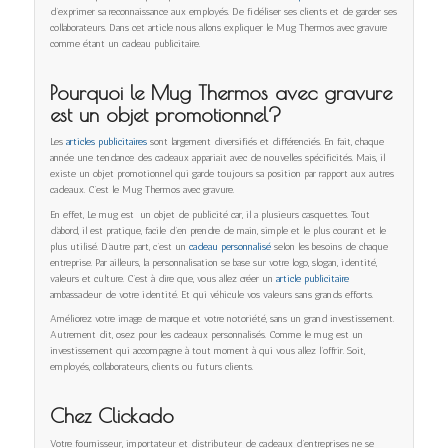
d’exprimer sa reconnaissance aux employés. De fidéliser ses clients et de garder ses
collaborateurs. Dans cet article nous allons expliquer le Mug Thermos avec gravure
comme étant un cadeau publicitaire.
Pourquoi le Mug Thermos avec gravure
est un objet promotionnel?
Les
articles publicitaires
sont largement diversifiés et différenciés. En fait, chaque
année une tendance des cadeaux appariait avec de nouvelles spécificités. Mais, il
existe un objet promotionnel qui garde toujours sa position par rapport aux autres
cadeaux. C’est le Mug Thermos avec gravure.
En effet, Le mug est un objet de publicité car, il a plusieurs casquettes. Tout
d’abord, il est pratique, facile d’en prendre de main, simple et le plus courant et le
plus utilisé. D’autre part, c’est un
cadeau personnalisé
selon les besoins de chaque
entreprise. Par ailleurs, la personnalisation se base sur votre logo, slogan, identité,
valeurs et culture. C’est à dire que, vous allez créer un
article publicitaire
ambassadeur de votre identité. Et qui véhicule vos valeurs sans grands efforts.
Améliorez votre image de marque et votre notoriété, sans un grand investissement.
Autrement dit, osez pour les cadeaux personnalisés. Comme le mug est un
investissement qui accompagne à tout moment à qui vous allez l’offrir. Soit,
employés, collaborateurs, clients ou futurs clients.
Chez Clickado
Votre fournisseur, importateur et distributeur de cadeaux d’entreprises ne se