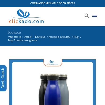
COMMANDE MINIMALE DE 50 PIÈCES
Boutique
Vous êtes ici :
Accueil
/
Boutique
/
Accessoire de bureau
/
Mug
/
Mug Thermos avec gravure
Devis Gratuit