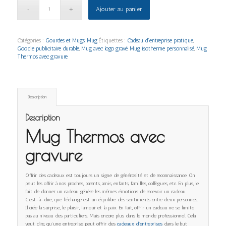
Ajouter au panier
Catégories :
Gourdes et Mugs
,
Mug
Étiquettes :
Cadeau d’entreprise pratique
,
Goodie publicitaire durable
,
Mug avec logo gravé
,
Mug isotherme personnalisé
,
Mug
Thermos avec gravure
Description
Description
Mug Thermos avec
gravure
Offrir des cadeaux est toujours un signe de générosité et de reconnaissance. On
peut les offrir à nos proches, parents, amis, enfants, familles, collègues, etc. En plus, le
fait de donner un cadeau génère les mêmes émotions de recevoir un cadeau.
C’est-à-dire, que l’échange est un équilibre des sentiments entre deux personnes.
Il crée la surprise, le plaisir, l’amour et la paix. En fait, offrir un cadeau ne se limite
pas au niveau des particuliers. Mais encore plus dans le monde professionnel. Cela
veut dire, qu’une entreprise peut offrir des
cadeaux d’entreprises
dans le but