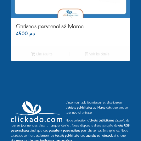
Cadenas personnalisé Maroc
45.00
د.م.
Lire la suite
Voir les détails
L’incontournable fournisseur et distributeur
d’
objets publicitaires au Maroc
débarque avec son
tout nouvel arrivage.
Notre collection d’
objets publicitaires
s’accroît de
jour en jour ne vous laissant manquer de rien. Nous disposons d’une panoplie de
clés USB
personnalisées
ainsi que des
powerbank personnalisés
pour charger vos Smartphones. Notre
catalogue contient également du
textile publicitaire
, des
agendas et notebook
ainsi que
des
mugs
et
thermos isothermes personnalisés
.