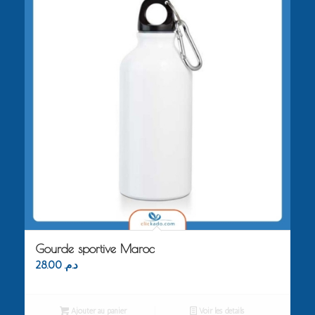
Gourde sportive Maroc
28.00
د.م.
Ajouter au panier
Voir les détails