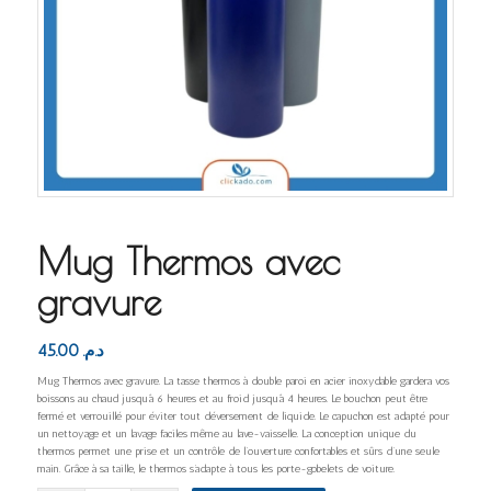
Mug Thermos avec
gravure
45.00
د.م.
Mug Thermos avec gravure. La tasse thermos à double paroi en acier inoxydable gardera vos
boissons au chaud jusqu’à 6 heures et au froid jusqu’à 4 heures. Le bouchon peut être
fermé et verrouillé pour éviter tout déversement de liquide. Le capuchon est adapté pour
un nettoyage et un lavage faciles même au lave-vaisselle. La conception unique du
thermos permet une prise et un contrôle de l’ouverture confortables et sûrs d’une seule
main. Grâce à sa taille, le thermos s’adapte à tous les porte-gobelets de voiture.