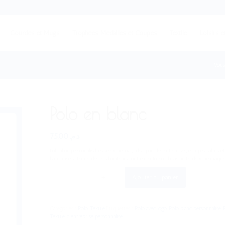
Gourdes et Mugs
Trophées, Médailles et Coupes
Textile
Loisirs e
Vous 
Polo en blanc
75.00
د.م.
Polo blanc personnalisable avec votre logo, idéal pour les entreprises, équipes, salons 
harmonise la tenue des collaborateurs tout en renforçant la visibilité de votre marque
Ajouter au panier
Catégories :
Polo
,
Textile
Étiquettes :
Polo avec logo
,
Polo blanc personnalisé
,
Textile d’entreprise personnalisé