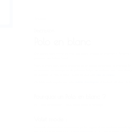
Description
Description
Polo en blanc
Qui d’entre nous n’aime pas avoir des objets uniques et originaux ? Personne ! E
proposant des Polo en blanc!
Nous le savons tous, toute entreprise est en quête perpétuelle de clientèle. En fa
est question de stratégie et de publicité. Parlant de publicité, avez-vous déjà 
par exemple, un Polo en blanc ? Sinon, en voilà une
idée de cadeau
!
Clic kado vous propose une idée
cadeau d’entreprise
et surtout pas cher : le Pol
Pourquoi un Polo en blanc ?
Par « polo personnalisé », nous allions mode et stratégie.
Volet mode :
Le monde d’aujourd’hui est emporté par les vagues d’une tendance actuelle qui e