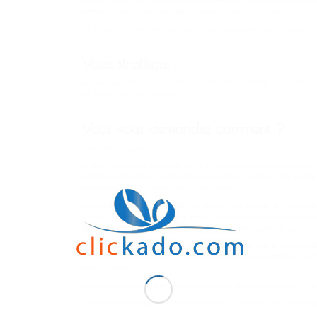
être à la mode et donc avoir un
objet publicitaire
qui lui fera se sentir unique. D
mettant le nom du client, votre logo et, éventuellement, vos contacts.
Ces Polo en blanc pourraient servir comme idée cadeau pour l’été car prisés à c
Volet stratégie :
Lorsque vous offrez des Polo en blanc, vous conservez la clientèle et, en même te
permettront aussi de gagner en visibilité.
Vous vous demandez comment ?
Nous vous expliquons :
En offrant ces cadeaux aux clients, vous leurs exprimerez en même temps votre
membre de votre entreprise. Le fait d’avoir leurs prénoms au dos du Polo personn
l’entreprise. Cela suffit à les séduire et à les fidéliser.
Les polos personnalisés vous permettront d’élargir votre portefeuille clientèle car, 
porteront. En effet, la beauté et la qualité du polo et le logo de l’entreprise atti
des recherches sur votre entreprise et prendront alors connaissance de vos servic
Ou encore, ces Polo en blanc peuvent être une
idée cadeau
pour la journée de la
soutenues. Ceci est un bon point car vous pourrez être sollicités comme sponso
aussi de la publicité.
Nous vous avons donné que quelques raisons pour choisir Clic kado mais il y en 
Vous avez besoin de polos personnalisés de qualité à bas coûts ? Ne cherchez pas 