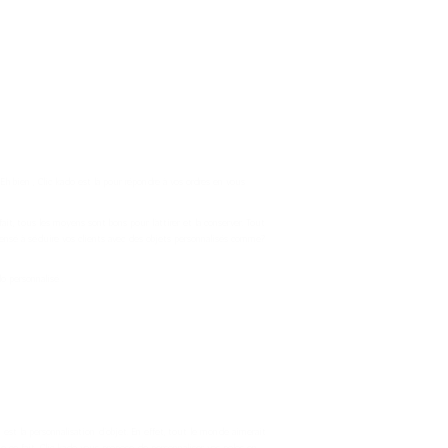
h bien , Clic kado est là pour répondre à vos ordres en vous
it, tous les moyens sont bons pour l’attirer et la conserver. Tout
pensé à séduire vos clients avec des objets personnalisés comme?
o personnalisé .
st la personnalisation d’objet. En effet, tout le monde aimerait