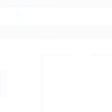
COMMANDE MINIMALE DE 50 PIÈCES
Accueil
Eco Line
Hight tech
Notebook
Boutique
Devis Gratuit