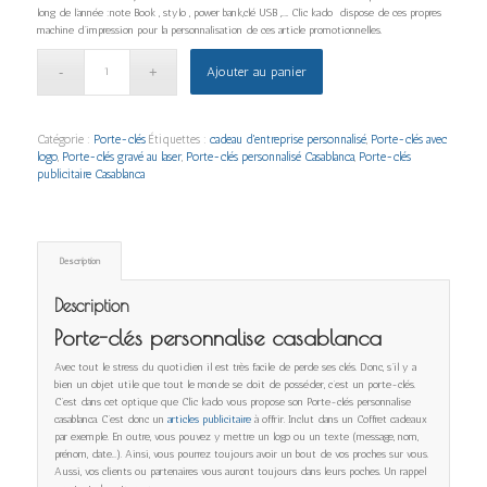
long de l’année :note Book , stylo , power bank,clé USB ,….. Clic kado dispose de ces propres
machine d’impression pour la personnalisation de ces article promotionnelles.
Ajouter au panier
Catégorie :
Porte-clés
Étiquettes :
cadeau d'entreprise personnalisé
,
Porte-clés avec
logo
,
Porte-clés gravé au laser
,
Porte-clés personnalisé Casablanca
,
Porte-clés
publicitaire Casablanca
Description
Description
Porte-clés personnalise casablanca
Avec tout le stress du quotidien il est très facile de perde ses clés. Donc, s’il y a
bien un objet utile que tout le monde se doit de posséder, c’est un porte-clés.
C’est dans cet optique que Clic kado vous propose son Porte-clés personnalise
casablanca. C’est donc un
articles publicitaire
à offrir. Inclut dans un Coffret cadeaux
par exemple. En outre, vous pouvez y mettre un logo ou un texte (message, nom,
prénom, date…). Ainsi, vous pourrez toujours avoir un bout de vos proches sur vous.
Aussi, vos clients ou partenaires vous auront toujours dans leurs poches. Un rappel