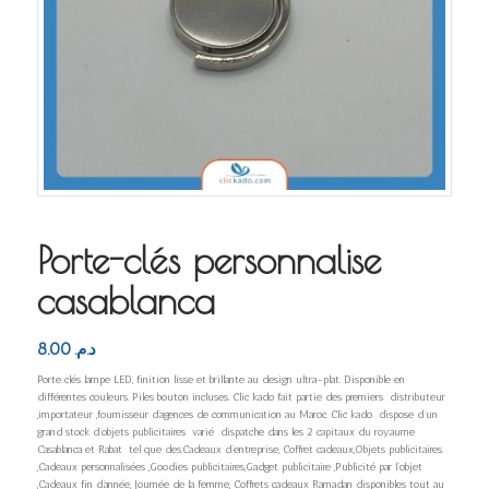
Porte-clés personnalise
casablanca
8.00
د.م.
Porte clés lampe LED, finition lisse et brillante au design ultra-plat. Disponible en
différentes couleurs. Piles bouton incluses. Clic kado fait partie des premiers distributeur
,importateur ,fournisseur d’agences de communication au Maroc. Clic kado dispose d’un
grand stock d’objets publicitaires varié dispatche dans les 2 capitaux du royaume
Casablanca et Rabat tel que des.Cadeaux d’entreprise, Coffret cadeaux,Objets publicitaires
,Cadeaux personnalisées ,Goodies publicitaires,Gadget publicitaire ,Publicité par l’objet
,Cadeaux fin d’année, Journée de la femme, Coffrets cadeaux Ramadan disponibles tout au