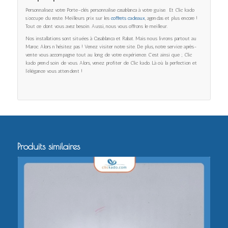
Personnalisez votre Porte-clés personnalise casablanca à votre guise. Et Clic kado
s’occupe du reste. Meilleurs prix sur les
coffrets cadeaux
, agendas et plus encore !
Tout ce dont vous avez besoin. Aussi, nous vous offrons le meilleur.
Nos installations sont situées à Casablanca et Rabat. Mais nous livrons partout au
Maroc. Alors n’hésitez pas ! Venez visiter notre site. De plus, notre service après-
vente vous accompagne tout au long de votre expérience. C’est ainsi que ; Clic
kado prend soin de vous. Alors, venez profiter de Clic kado. Là où la perfection et
l’élégance vous attendent !
Produits similaires