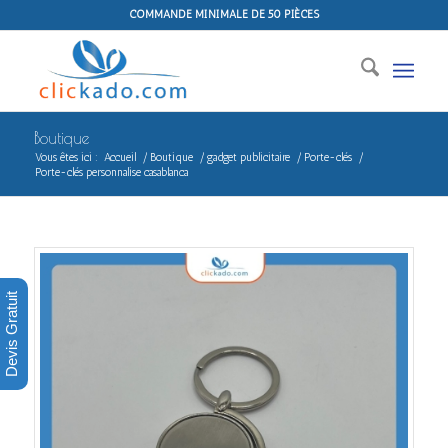
COMMANDE MINIMALE DE 50 PIÈCES
Boutique
Vous êtes ici :
Accueil
/
Boutique
/
gadget publicitaire
/
Porte-clés
/
Porte-clés personnalise casablanca
Devis Gratuit