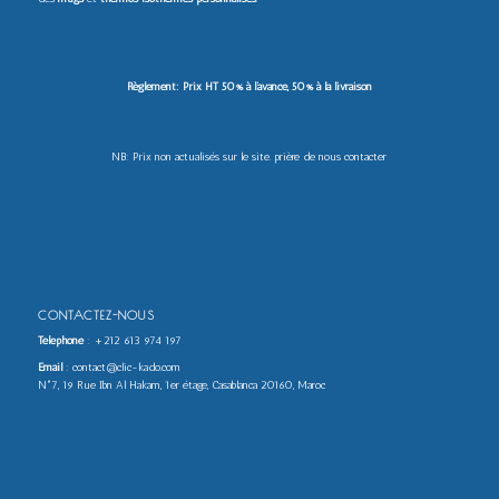
Règlement: Prix HT 50% à l’avance, 50% à la livraison
NB: Prix non actualisés sur le site. prière de nous contacter
CONTACTEZ-NOUS
Téléphone
:
+212 613 974 197
Email
: contact@clic-kado.com
N°7, 19 Rue Ibn Al Hakam, 1er étage, Casablanca 20160, Maroc