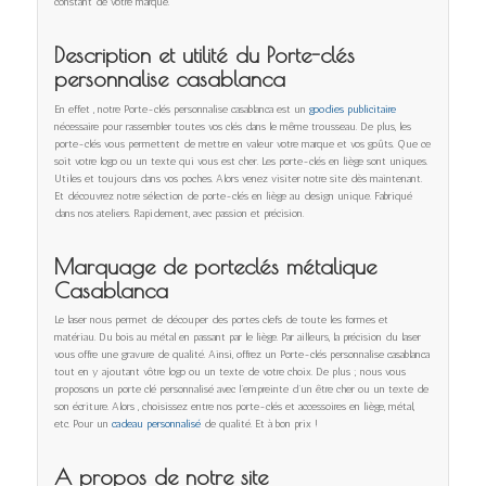
constant de votre marque.
Description et utilité du Porte-clés
personnalise casablanca
En effet , notre Porte-clés personnalise casablanca est un
goodies publicitaire
nécessaire pour rassembler toutes vos clés dans le même trousseau. De plus, les
porte-clés vous permettent de mettre en valeur votre marque et vos goûts. Que ce
soit votre logo ou un texte qui vous est cher. Les porte-clés en liège sont uniques.
Utiles et toujours dans vos poches. Alors venez visiter notre site dès maintenant.
Et découvrez notre sélection de porte-clés en liège au design unique. Fabriqué
dans nos ateliers. Rapidement, avec passion et précision.
Marquage de porteclés métalique
Casablanca
Le laser nous permet de découper des portes clefs de toute les formes et
matériau. Du bois au métal en passant par le liège. Par ailleurs, la précision du laser
vous offre une gravure de qualité. Ainsi, offrez un Porte-clés personnalise casablanca
tout en y ajoutant vôtre logo ou un texte de votre choix. De plus ; nous vous
proposons un porte clé personnalisé avec l’empreinte d’un être cher ou un texte de
son écriture. Alors , choisissez entre nos porte-clés et accessoires en liège, métal,
etc. Pour un
cadeau personnalisé
de qualité. Et à bon prix !
A propos de notre site