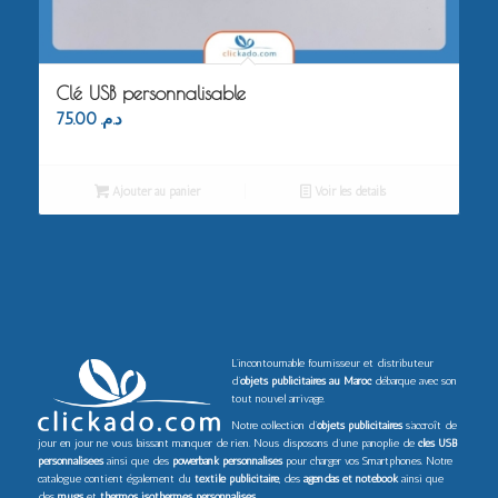
Clé USB personnalisable
75.00
د.م.
Ajouter au panier
Voir les détails
L’incontournable fournisseur et distributeur
d’
objets publicitaires au Maroc
débarque avec son
tout nouvel arrivage.
Notre collection d’
objets publicitaires
s’accroît de
jour en jour ne vous laissant manquer de rien. Nous disposons d’une panoplie de
clés USB
personnalisées
ainsi que des
powerbank personnalisés
pour charger vos Smartphones. Notre
catalogue contient également du
textile publicitaire
, des
agendas et notebook
ainsi que
des
mugs
et
thermos isothermes personnalisés
.