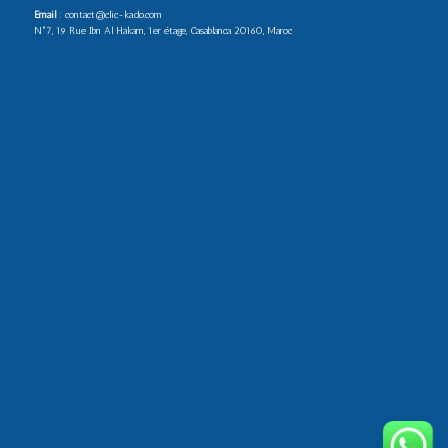
Email
: contact@clic-kado.com
N°7, 19 Rue Ibn Al Hakam, 1er étage, Casablanca 20160, Maroc