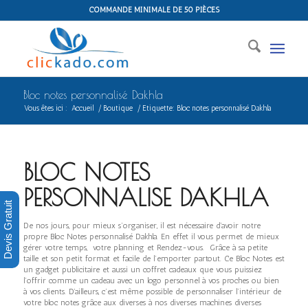
COMMANDE MINIMALE DE 50 PIÈCES
Bloc notes personnalisé Dakhla
Vous êtes ici :
Accueil
/
Boutique
/
Etiquette: Bloc notes personnalisé Dakhla
BLOC NOTES
PERSONNALISE DAKHLA
Devis Gratuit
De nos jours, pour mieux s’organiser, il est nécessaire d’avoir notre
propre Bloc Notes personnalisé Dakhla. En effet il vous permet de mieux
gérer votre temps, votre planning et Rendez-vous. Grâce à sa petite
taille et son petit format et facile de l’emporter partout. Ce Bloc Notes est
un gadget publicitaire et aussi un coffret cadeaux que vous puissiez
l’offrir comme un cadeau avec un logo personnel à vos proches ou bien
à vos clients. D’ailleurs, c’est même possible de personnaliser l’intérieur de
votre bloc notes grâce aux diverses à nos diverses machines diverses