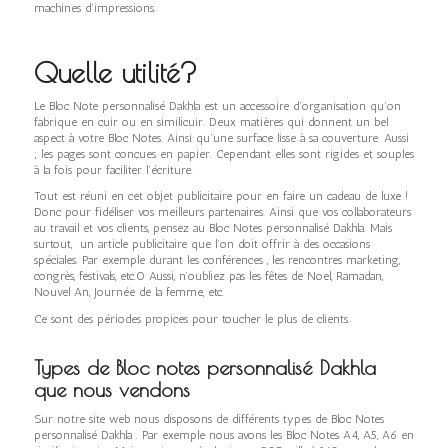
machines d’impressions.
Quelle utilité?
Le Bloc Note personnalisé Dakhla est un accessoire d’organisation qu’on
fabrique en cuir ou en similicuir. Deux matières qui donnent un bel
aspect à votre Bloc Notes. Ainsi qu’une surface lisse à sa couverture. Aussi
; les pages sont conçues en papier. Cependant elles sont rigides et souples
à la fois pour faciliter l’écriture.
Tout est réuni en cet objet publicitaire pour en faire un cadeau de luxe !
Donc pour fidéliser vos meilleurs partenaires. Ainsi que vos collaborateurs
au travail et vos clients, pensez au Bloc Notes personnalisé Dakhla. Mais
surtout, un article publicitaire que l’on doit offrir à des occasions
spéciales. Par exemple durant les conférences , les rencontres marketing,
congrès, festivals, etc.0 Aussi, n’oubliez pas les fêtes de Noel, Ramadan,
Nouvel An, Journée de la femme, etc.
Ce sont des périodes propices pour toucher le plus de clients.
Types de Bloc notes personnalisé Dakhla
que nous vendons
Sur notre site web nous disposons de différents types de Bloc Notes
personnalisé Dakhla . Par exemple nous avons les Bloc Notes A4, A5, A6 en