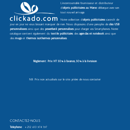
L’incontournable fournisseur et distributeur
d’
objets publicitaires au Maroc
débarque avec son
tout nouvel arrivage.
Notre collection d’
objets publicitaires
s’accroît de
jour en jour ne vous laissant manquer de rien. Nous disposons d’une panoplie de
clés USB
personnalisées
ainsi que des
powerbank personnalisés
pour charger vos Smartphones. Notre
catalogue contient également du
textile publicitaire
, des
agendas et notebook
ainsi que
des
mugs
et
thermos isothermes personnalisés
.
Règlement: Prix HT 50% à l’avance, 50% à la livraison
NB: Prix non actualisés sur le site. prière de nous contacter
CONTACTEZ-NOUS
Téléphone
:
+212 613 974 197