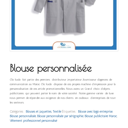
Blouse personnalisée
Clic kado fait partie des premiers distributeur ,importateur ,fournisseur d’agences de
communication au Maroc. Clic kado dispose de ces propres machine d’impression pour la
personnalisation de ces article promotionnelles. Nous avons un Grand choix d’objets
publicitaires qui peuvent porter le nom de votre société . Notre gamme variée de luxe
nous permet de répondre aux exigence de nos clients en cadeaux d’entreprises de tout
les secteurs.
Catégories :
Blouses et jaquettes
,
Textile
Étiquettes :
Blouse avec logo entreprise
,
Blouse personnalisée
,
Blouse personnalisée par sérigraphie
,
Blouse publicitaire Maroc
,
Vêtement professionnel personnalisé