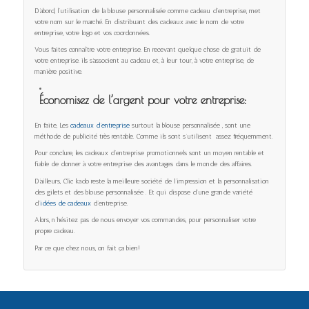
D’abord, l’utilisation de la blouse personnalisée comme cadeau d’entreprise, met
votre nom sur le marché. En distribuant des cadeaux avec le nom de votre
entreprise, votre logo et vos coordonnées.
Vous faites connaître votre entreprise. En recevant quelque chose de gratuit de
votre entreprise. ils s’associent au cadeau et, à leur tour, à votre entreprise, de
manière positive.
Économisez de l’argent pour votre entreprise:
En faite, Les
cadeaux d’entreprise
surtout la blouse personnalisée , sont une
méthode de publicité très rentable. Comme ils sont s’utilisent assez fréquemment.
Pour conclure, les cadeaux d’entreprise promotionnels sont un moyen rentable et
fiable de donner à votre entreprise des avantages dans le monde des affaires.
D’ailleurs, Clic kado reste la meilleure société de l’impression et la personnalisation
des gilets et des blouse personnalisée . Et qui dispose d’une grande variété
d’
idées de cadeaux
d’entreprise.
Alors, n’hésitez pas de nous envoyer vos commandes, pour personnaliser votre
propre cadeau.
Par ce que chez nous, on fait ça bien!