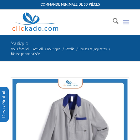
COMMANDE MINIMALE DE 50 PIÈCES
Boutique
Vous êtes ici :
Accueil
/
Boutique
/
Textile
/
Blouses et jaquettes
/
Blouse personnalisée
Devis Gratuit