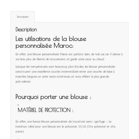
Description
Description
Les utilisations de la blouse
personnalisée Maroc:
En effet, une blouse personnalisée Maroc est parfaite dans de tels cas car il donne à
vos bras plus de liberté de mouvement, et garde votre cœur au chaud.
Lorsque les températures sont beaucoup plus froides, les blouse personnalisée
constituent une excellente couche intermédiaire entre une couche de base à
manches longues et votre veste extérieure, et vous offrent la plus grande
polyvalence.
Pourquoi porter une blouse :
MATÉRIEL DE PROTECTION :
En effet, une bonne blouse personnalisée de travail est semi-ignifuge – Le
matériau idéal pour une blouse est le polycoton 35/65 (35% polyester et 65%
coton).