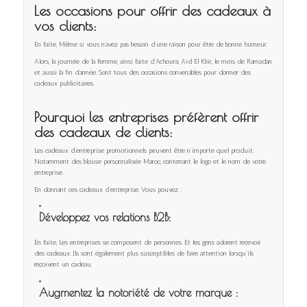
Les occasions pour offrir des cadeaux à
vos clients:
En faite, Même si vous n’avez pas besoin d’une raison pour être de bonne humeur.
Alors, la journée de la femme, ainsi faite d’Achoura, Aid El Kbir, le mois de Ramadan
et aussi la fin d’année. Sont tous des occasions convenables pour donner des
cadeaux publicitaires.
Pourquoi les entreprises préfèrent offrir
des
cadeaux de clients
:
Les cadeaux d’entreprise promotionnels peuvent être n’importe quel produit.
Notamment des blouse personnalisée Maroc, contenant le logo et le nom de votre
entreprise.
En donnant ces cadeaux d’entreprise. Vous pouvez :
Développez vos relations B2B:
En faite, Les entreprises se composent de personnes. Et les gens adorent recevoir
des cadeaux. Ils sont également plus susceptibles de faire attention lorsqu’ils
reçoivent un cadeau.
Augmentez la notoriété de votre marque :