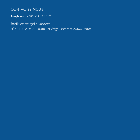
CONTACTEZ-NOUS
Téléphone
:
+212 613 974 197
Email
: contact@clic-kado.com
N°7, 19 Rue Ibn Al Hakam, 1er étage, Casablanca 20160, Maroc