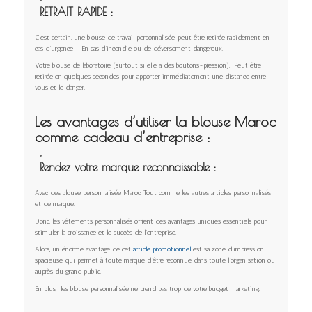
RETRAIT RAPIDE :
C’est certain, une blouse de travail personnalisée, peut être retirée rapidement en
cas d’urgence – En cas d’incendie ou de déversement dangereux.
Votre blouse de laboratoire (surtout si elle a des boutons-pression). Peut être
retirée en quelques secondes pour apporter immédiatement une distance entre
vous et le danger.
Les avantages d’utiliser la blouse Maroc
comme
cadeau d’entreprise :
Rendez votre marque reconnaissable :
Avec des blouse personnalisée Maroc. Tout comme les autres articles personnalisés
et de marque.
Donc, les vêtements personnalisés offrent des avantages uniques essentiels pour
stimuler la croissance et le succès de l’entreprise.
Alors, un énorme avantage de cet
article promotionnel
est sa zone d’impression
spacieuse, qui permet à toute marque d’être reconnue dans toute l’organisation ou
auprès du grand public.
En plus, les blouse personnalisée ne prend pas trop de votre budget marketing.