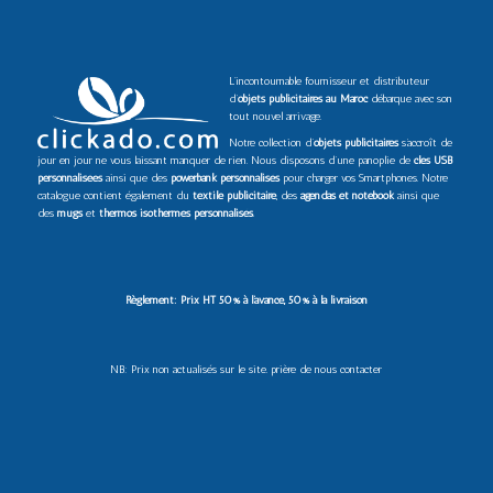
L’incontournable fournisseur et distributeur
d’
objets publicitaires au Maroc
débarque avec son
tout nouvel arrivage.
Notre collection d’
objets publicitaires
s’accroît de
jour en jour ne vous laissant manquer de rien. Nous disposons d’une panoplie de
clés USB
personnalisées
ainsi que des
powerbank personnalisés
pour charger vos Smartphones. Notre
catalogue contient également du
textile publicitaire
, des
agendas et notebook
ainsi que
des
mugs
et
thermos isothermes personnalisés
.
Règlement: Prix HT 50% à l’avance, 50% à la livraison
NB: Prix non actualisés sur le site. prière de nous contacter