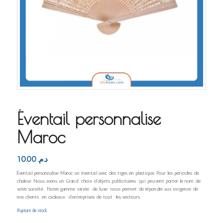
Éventail personnalise
Maroc
10.00
د.م.
Éventail personnalise Maroc un éventail avec des tiges en plastique. Pour les périodes de
chaleur. Nous avons un Grand choix d’objets publicitaires qui peuvent porter le nom de
votre société . Notre gamme variée de luxe nous permet de répondre aux exigence de
nos clients en cadeaux d’entreprises de tout les secteurs.
Rupture de stock