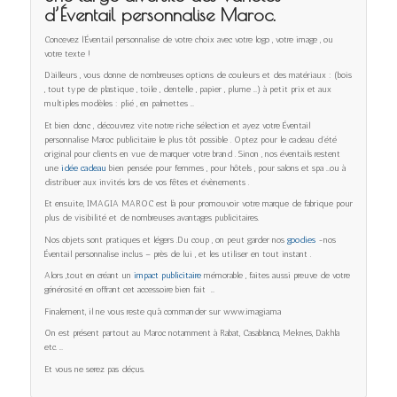
d’Éventail personnalise Maroc.
Concevez l’Éventail personnalise de votre choix avec votre logo , votre image , ou
votre texte !
D’ailleurs , vous donne de nombreuses options de couleurs et des matériaux : (bois
, tout type de plastique , toile , dentelle , papier , plume …) à petit prix et aux
multiples modèles : plié , en palmettes …
Et bien donc , découvrez vite notre riche sélection et ayez votre Éventail
personnalise Maroc publicitaire le plus tôt possible . Optez pour le cadeau d’été
original pour clients en vue de marquer votre brand . Sinon , nos éventails restent
une
idée cadeau
bien pensée pour femmes , pour hôtels , pour salons et spa …ou à
distribuer aux invités lors de vos fêtes et évènements .
Et ensuite, IMAGIA MAROC est là pour promouvoir votre marque de fabrique pour
plus de visibilité et de nombreuses avantages publicitaires.
Nos objets sont pratiques et légers .Du coup , on peut garder nos
goodies
-nos
Éventail personnalise inclus – près de lui , et les utiliser en tout instant .
Alors ,tout en créant un
impact publicitaire
mémorable , faites aussi preuve de votre
générosité en offrant cet accessoire bien fait …
Finalement, il ne vous reste qu’à commander sur www.imagia.ma
On est présent partout au Maroc notamment à Rabat, Casablanca, Meknes, Dakhla
etc. …
Et vous ne serez pas déçus.