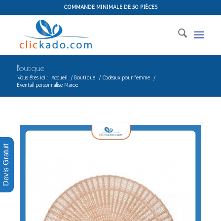
COMMANDE MINIMALE DE 50 PIÈCES
Boutique
Vous êtes ici :
Accueil
/
Boutique
/
Cadeaux pour femme
/
Éventail personnalise Maroc
Devis Gratuit