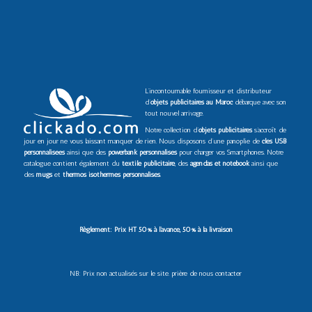
L’incontournable fournisseur et distributeur
d’
objets publicitaires au Maroc
débarque avec son
tout nouvel arrivage.
Notre collection d’
objets publicitaires
s’accroît de
jour en jour ne vous laissant manquer de rien. Nous disposons d’une panoplie de
clés USB
personnalisées
ainsi que des
powerbank personnalisés
pour charger vos Smartphones. Notre
catalogue contient également du
textile publicitaire
, des
agendas et notebook
ainsi que
des
mugs
et
thermos isothermes personnalisés
.
Règlement: Prix HT 50% à l’avance, 50% à la livraison
NB: Prix non actualisés sur le site. prière de nous contacter