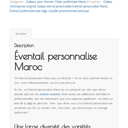
Catégories :
Cadeaux pour femme
,
Objet publicitaire Maroc
Étiquettes :
Cadeau
d’entreprise original
,
Cadeau estival personnalisé
,
Éventail personnalisé Maroc
,
Éventail publicitaire avec logo
,
Goodie promotionnel pratique
Description
Description
Éventail personnalise
Maroc
Un Éventail personnalise Maroc pour se rafraichir ? On en avait surement besoin un
jour , mais malheureusement , on ne l’a pas retrouvé .
En fait , un Éventail personnalise Maroc est un accessoire qui doit sans doute
prendre place lors de
diverses occasions
.Entre autres ,vos célébrations familiales et
professionnelles , lors des évènements que vous organisez également , ou même au
bord de la plage en plein été . Alors , que dites-vous d’un Éventail personnalise non
seulement qui fait un courant d’air , mais aussi , qui communique un message
publicitaire ?
Une large diversité des variétés