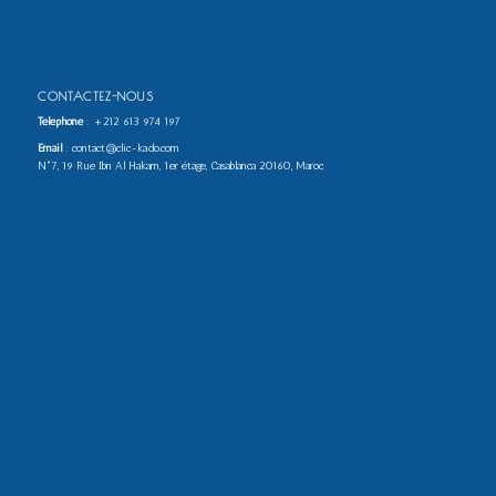
CONTACTEZ-NOUS
Téléphone
:
+212 613 974 197
Email
: contact@clic-kado.com
N°7, 19 Rue Ibn Al Hakam, 1er étage, Casablanca 20160, Maroc