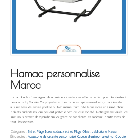
Hamac personnalise
Maroc
Hamac double d’une largeur de un mètre soixante vous offre un confort pour des siestes à
deux ou solo,
Matière 65% polyester et 35% coton est spécialement conçu pour résister
aux u.v., l’eau de piscine javellisé ou bien même l’humidité.
Nous avons un Grand choix
d’objets publicitaires qui peuvent porter le nom de votre société . Notre gamme variée de
luxe nous permet de répondre aux exigence de nos clients en cadeaux d’entreprises de
tout les secteurs.
Catégories :
Été et Plage
,
Idées cadeaux été et Plage
,
Objet publicitaire Maroc
Étiquettes :
Accessoire de détente personnalisé
,
Cadeau d’entreprise estival
,
Goodie