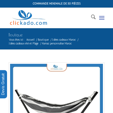
COMMANDE MINIMALE DE 50 PIÈCES
Boutique
Vous êtes ici :
Accueil
/
Boutique
/
Idées cadeaux Maroc
/
Idées cadeaux été et Plage
/
Hamac personnalise Maroc
Devis Gratuit