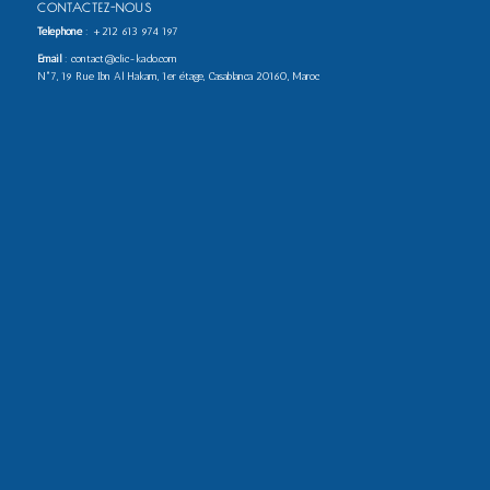
CONTACTEZ-NOUS
Téléphone
:
+212 613 974 197
Email
: contact@clic-kado.com
N°7, 19 Rue Ibn Al Hakam, 1er étage, Casablanca 20160, Maroc