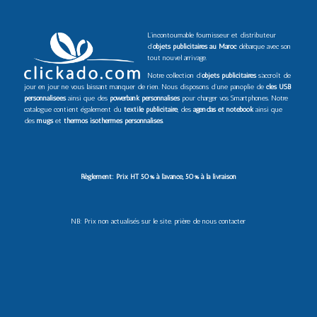
L’incontournable fournisseur et distributeur
d’
objets publicitaires au Maroc
débarque avec son
tout nouvel arrivage.
Notre collection d’
objets publicitaires
s’accroît de
jour en jour ne vous laissant manquer de rien. Nous disposons d’une panoplie de
clés USB
personnalisées
ainsi que des
powerbank personnalisés
pour charger vos Smartphones. Notre
catalogue contient également du
textile publicitaire
, des
agendas et notebook
ainsi que
des
mugs
et
thermos isothermes personnalisés
.
Règlement: Prix HT 50% à l’avance, 50% à la livraison
NB: Prix non actualisés sur le site. prière de nous contacter