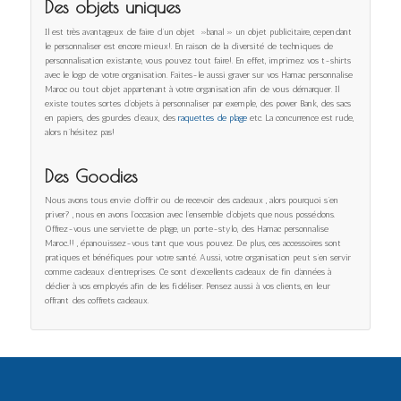
Des objets uniques
Il est très avantageux de faire d’un objet »banal » un objet publicitaire, cependant
le personnaliser est encore mieux!. En raison de la diversité de techniques de
personnalisation existante, vous pouvez tout faire!. En effet, imprimez vos t-shirts
avec le logo de votre organisation. Faites-le aussi graver sur vos Hamac personnalise
Maroc ou tout objet appartenant à votre organisation afin de vous démarquer. Il
existe toutes sortes d’objets à personnaliser par exemple, des power Bank, des sacs
en papiers, des gourdes d’eaux, des
raquettes de plage
etc. La concurrence est rude,
alors n’hésitez pas!
Des Goodies
Nous avons tous envie d’offrir ou de recevoir des cadeaux , alors pourquoi s’en
priver? , nous en avons l’occasion avec l’ensemble d’objets que nous possédons.
Offrez-vous une serviette de plage, un porte-stylo, des Hamac personnalise
Maroc..!! , épanouissez-vous tant que vous pouvez. De plus, ces accessoires sont
pratiques et bénéfiques pour votre santé. Aussi, votre organisation peut s’en servir
comme cadeaux d’entreprises. Ce sont d’excellents cadeaux de fin d’années à
dédier à vos employés afin de les fidéliser. Pensez aussi à vos clients, en leur
offrant des coffrets cadeaux.