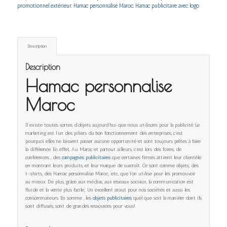
promotionnel extérieur
,
Hamac personnalisé Maroc
,
Hamac publicitaire avec logo
Description
Description
Hamac personnalise
Maroc
Il existe toutes sortes d’objets aujourd’hui que nous utilisons pour la publicité. Le
marketing est l’un des piliers du bon fonctionnement des entreprises, c’est
pourquoi elles ne laissent passer aucune opportunité et sont toujours prêtes à faire
la différence. En effet, Au Maroc et partout ailleurs, c’est lors des foires, de
conférences , des
campagnes publicitaires
que certaines firmes attirent leur clientèle
en montrant leurs produits, et leur marque de surcroît. Ce sont comme objets, des
t-shirts, des Hamac personnalise Maroc; etc., que l’on utilise pour les promouvoir
au mieux. De plus, grâce aux médias, aux réseaux sociaux, la communication est
fluide et la vente plus facile; Un excellent atout pour nos sociétés et aussi les
consommateurs. En somme , les
objets publicitaires
quel que soit la manière dont ils
sont diffusés, sont de grandes ressources pour vous!.