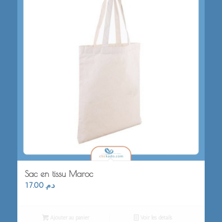
Sac en tissu Maroc
17.00
د.م.
Ajouter au panier
Voir les détails