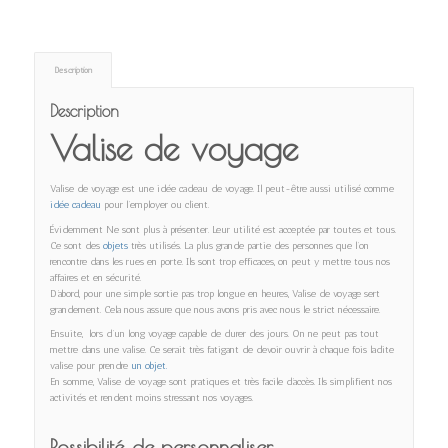
Description
Description
Valise de voyage
Valise de voyage est une idée cadeau de voyage. Il peut-être aussi utilisé comme
idée cadeau
pour l’employer ou client.
Évidemment Ne sont plus à présenter. Leur utilité est acceptée par toutes et tous.
Ce sont des
objets
très utilisés. La plus grande partie des personnes que l’on
rencontre dans les rues en porte. Ils sont trop efficaces, on peut y mettre tous nos
affaires et en sécurité.
D’abord, pour une simple sortie pas trop longue en heures, Valise de voyage sert
grandement. Cela nous assure que nous avons pris avec nous le strict nécessaire.
Ensuite, lors d’un long voyage capable de durer des jours. On ne peut pas tout
mettre dans une valise. Ce serait très fatigant de devoir ouvrir à chaque fois ladite
valise pour prendre
un objet.
En somme, Valise de voyage sont pratiques et très facile d’accès. Ils simplifient nos
activités et rendent moins stressant nos voyages.
Possibilité de personnaliser