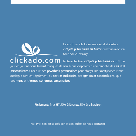
L’incontournable fournisseur et distributeur
d’
objets publicitaires au Maroc
débarque avec son
tout nouvel arrivage.
Notre collection d’
objets publicitaires
s’accroît de
jour en jour ne vous laissant manquer de rien. Nous disposons d’une panoplie de
clés USB
personnalisées
ainsi que des
powerbank personnalisés
pour charger vos Smartphones. Notre
catalogue contient également du
textile publicitaire
, des
agendas et notebook
ainsi que
des
mugs
et
thermos isothermes personnalisés
.
Règlement: Prix HT 50% à l’avance, 50% à la livraison
NB: Prix non actualisés sur le site. prière de nous contacter