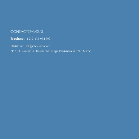
CONTACTEZ-NOUS
Téléphone
:
+212 613 974 197
Email
: contact@clic-kado.com
N°7, 19 Rue Ibn Al Hakam, 1er étage, Casablanca 20160, Maroc