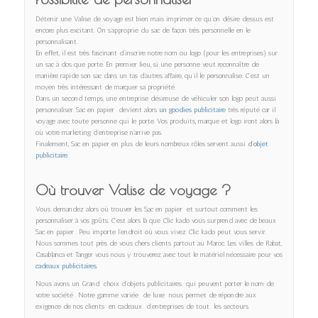
Détenir une Valise de voyage est bien mais imprimer ce qu’on désire dessus est
encore plus excitant. On s’approprie du sac de façon très personnelle en le
personnalisant.
En effet, il est très fascinant d’inscrire notre nom ou logo (pour les entreprises) sur
un sac à dos que porte. En premier lieu, si une personne veut reconnaître de
manière rapide son sac dans un tas d’autres affaire, qu’il le personnalise. C’est un
moyen très intéressant de marquer sa propriété.
Dans un second temps, une entreprise désireuse de véhiculer son logo peut aussi
personnaliser. Sac en papier devient alors
un goodies publicitaire
très réputé car il
voyage avec toute personne qui le porte. Vos produits, marque et logo iront alors là
où votre marketing d’entreprise n’arrive pas.
Finalement, Sac en papier en plus de leurs nombreux rôles servent aussi
d’objet
publicitaire.
Où trouver Valise de voyage ?
Vous demandez alors où trouver les Sac en papier et surtout comment les
personnaliser à vos goûts. C’est alors là que Clic kado vous surprend avec de beaux
Sac en papier . Peu importe l’endroit où vous vivez Clic kado peut vous servir.
Nous sommes tout près de vous chers clients partout au Maroc. Les villes de Rabat,
Casablanca et Tanger vous nous y trouverez avec tout le matériel nécessaire pour vos
cadeaux publicitaires.
Nous avons un Grand choix d’objets publicitaires qui peuvent porter le nom de
votre société . Notre gamme variée de luxe nous permet de répondre aux
exigence de nos clients en cadeaux d’entreprises de tout les secteurs.