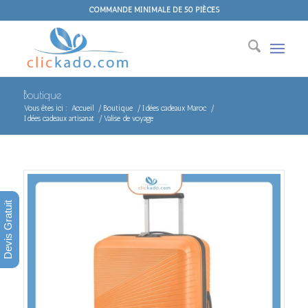
COMMANDE MINIMALE DE 50 PIÈCES
Boutique
Vous êtes ici :
Accueil
/
Boutique
/
Idées cadeaux Maroc
/
Idées cadeaux artisanat
/
Valise de voyage
Devis Gratuit