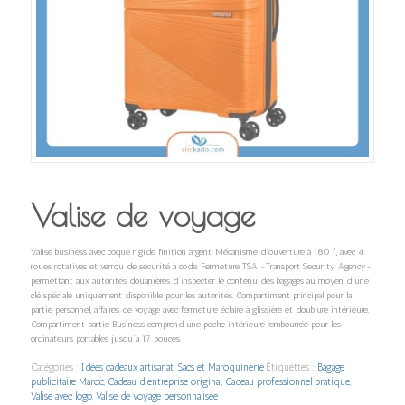
Valise de voyage
Valise business avec coque rigide finition argent. Mécanisme d´ouverture à 180 °, avec 4
roues rotatives et verrou de sécurité à code. Fermeture TSA -Transport Security Agency-,
permettant aux autorités douanières d´inspecter le contenu des bagages au moyen d´une
clé spéciale uniquement disponible pour les autorités. Compartiment principal pour la
partie personnel, affaires de voyage avec fermeture éclaire à glissière et doublure intérieure.
Compartiment partie Business comprend une poche intérieure rembourrée pour les
ordinateurs portables jusqu´à 17 pouces.
Catégories :
Idées cadeaux artisanat
,
Sacs et Maroquinerie
Étiquettes :
Bagage
publicitaire Maroc
,
Cadeau d’entreprise original
,
Cadeau professionnel pratique
,
Valise avec logo
,
Valise de voyage personnalisée