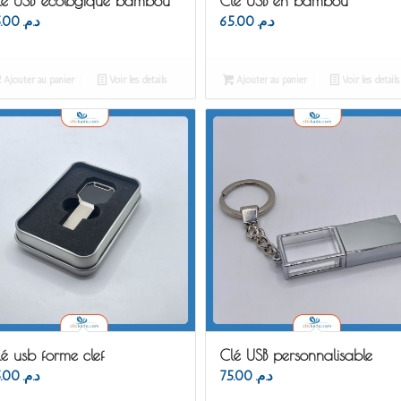
lé USB écologique bambou
Clé USB en bambou
75.00
د.م.
65.00
د.م.
Ajouter au panier
Voir les détails
Ajouter au panier
Voir les détails
é usb forme clef
Clé USB personnalisable
75.00
د.م.
75.00
د.م.