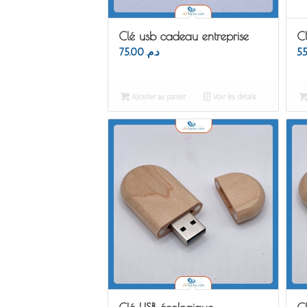
Clé usb cadeau entreprise
Cl
75.00
د.م.
Ajouter au panier
Voir les détails