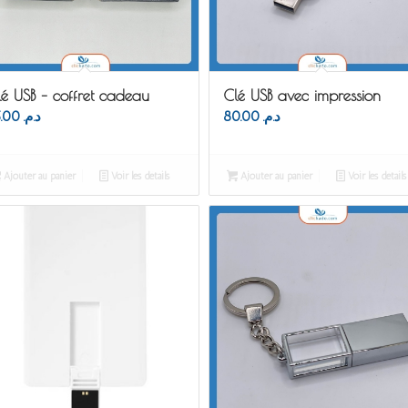
é USB – coffret cadeau
Clé USB avec impression
75.00
د.م.
80.00
د.م.
Ajouter au panier
Voir les détails
Ajouter au panier
Voir les détails