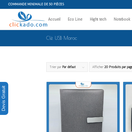
COMMANDE MINIMALE DE 50 PIÈCES
Accueil
Eco Line
Hight tech
Notebook
Clé USB Maroc
Trier par
Par défaut
Afficher
20 Produits par pag
Devis Gratuit