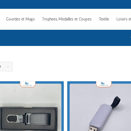
Gourdes et Mugs
Trophées, Médailles et Coupes
Textile
Loisirs e
e