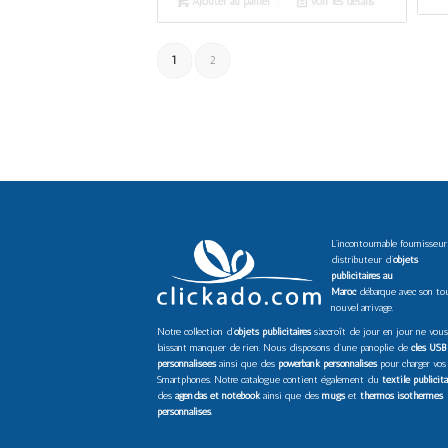
Ajouter au panier
Voir les détails
1
2
L’incontournable fournisseur
distributeur d’
objets
publicitaires au
Maroc
débarque avec son to
nouvel arrivage.
Notre collection d’
objets publicitaires
s’accroît de jour en jour ne vous
laissant manquer de rien. Nous disposons d’une panoplie de
clés USB
personnalisées
ainsi que des
powerbank personnalisés
pour charger vos
Smartphones. Notre catalogue contient également du
textile publicita
des
agendas et notebook
ainsi que des
mugs
et
thermos isothermes
personnalisés
.