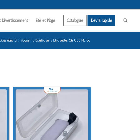
t Divertissement
Été et Plage
Catalogue
Devis rapide
Vous êtes ici :
Accueil
/
Boutique
/
Etiquette: Clé USB Maroc