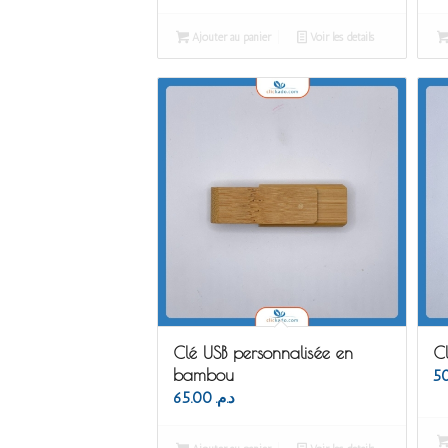
Ajouter au panier
Voir les détails
Clé USB personnalisée en
C
bambou
65.00
د.م.