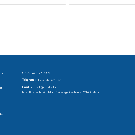
CONTACTEZ-NOUS
 et
Téléphone
:
+212 613 974 197
Email
: contact@clic-kado.com
ut
N°7, 19 Rue Ibn Al Hakam, 1er étage, Casablanca 20160, Maroc
ire
,