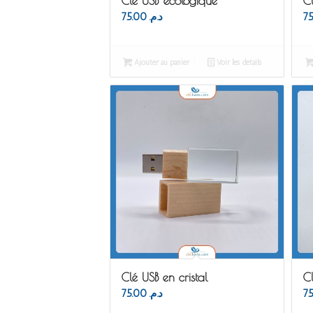
Clé USB écologique
C
75.00
د.م.
Ajouter au panier
Voir les détails
Clé USB en cristal
Cl
75.00
د.م.