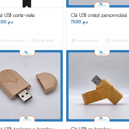
é USB carte-visite
Clé USB cristal personnalisé
55.00
د.م.
75.00
د.م.
Ajouter au panier
Voir les détails
Ajouter au panier
Voir les détails