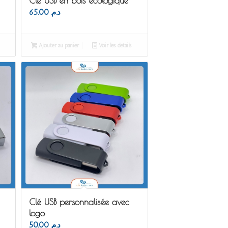
Clé USB en bois écologique
65.00
د.م.
Ajouter au panier
Voir les détails
Clé USB personnalisée avec
logo
50.00
د.م.