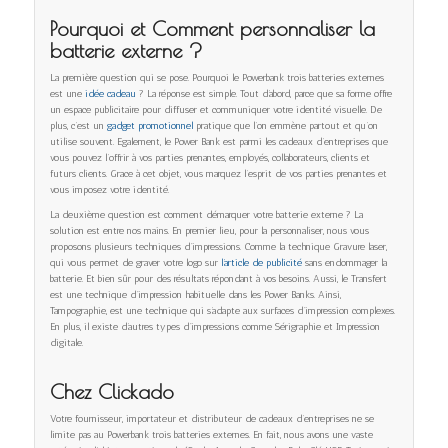
Pourquoi et Comment personnaliser la
batterie externe ?
La première question qui se pose. Pourquoi le Powerbank trois batteries externes
est une
idée cadeau
? La réponse est simple. Tout d’abord, parce que sa forme offre
un espace publicitaire pour diffuser et communiquer votre identité visuelle. De
plus, c’est un
gadget promotionnel
pratique que l’on emmène partout et qu’on
utilise souvent. Egalement, le Power Bank est parmi les cadeaux d’entreprises que
vous pouvez l’offrir à vos parties prenantes, employés, collaborateurs, clients et
futurs clients. Grace à cet objet, vous marquez l’esprit de vos parties prenantes et
vous imposez votre identité.
La deuxième question est comment démarquer votre batterie externe ? La
solution est entre nos mains. En premier lieu, pour la personnaliser, nous vous
proposons plusieurs techniques d’impressions. Comme la technique Gravure laser,
qui vous permet de graver votre logo sur
l’article de publicité
sans endommager la
batterie. Et bien sûr pour des résultats répondant à vos besoins. Aussi, le Transfert
est une technique d’impression habituelle dans les Power Banks. Ainsi,
Tampographie, est une technique qui s’adapte aux surfaces d’impression complexes.
En plus, il existe d’autres types d’impressions comme Sérigraphie et Impression
digitale.
Chez Clickado
Votre fournisseur, importateur et distributeur de cadeaux d’entreprises ne se
limite pas au Powerbank trois batteries externes. En fait, nous avons une vaste