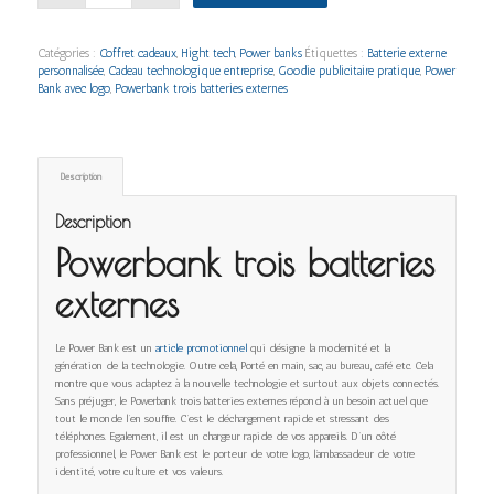
Catégories :
Coffret cadeaux
,
Hight tech
,
Power banks
Étiquettes :
Batterie externe
personnalisée
,
Cadeau technologique entreprise
,
Goodie publicitaire pratique
,
Power
Bank avec logo
,
Powerbank trois batteries externes
Description
Description
Powerbank trois batteries
externes
Le Power Bank est un
article promotionnel
qui désigne la modernité et la
génération de la technologie. Outre cela, Porté en main, sac, au bureau, café etc. Cela
montre que vous adaptez à la nouvelle technologie et surtout aux objets connectés.
Sans préjuger, le Powerbank trois batteries externes répond à un besoin actuel que
tout le monde l’en souffre. C’est le déchargement rapide et stressant des
téléphones. Egalement, il est un chargeur rapide de vos appareils. D’un côté
professionnel, le Power Bank est le porteur de votre logo, l’ambassadeur de votre
identité, votre culture et vos valeurs.