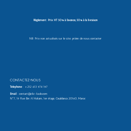
Règlement: Prix HT 50% à l’avance, 50% à la livraison
NB: Prix non actualisés sur le site. prière de nous contacter
CONTACTEZ-NOUS
Téléphone
:
+212 613 974 197
Email
: contact@clic-kado.com
N°7, 19 Rue Ibn Al Hakam, 1er étage, Casablanca 20160, Maroc