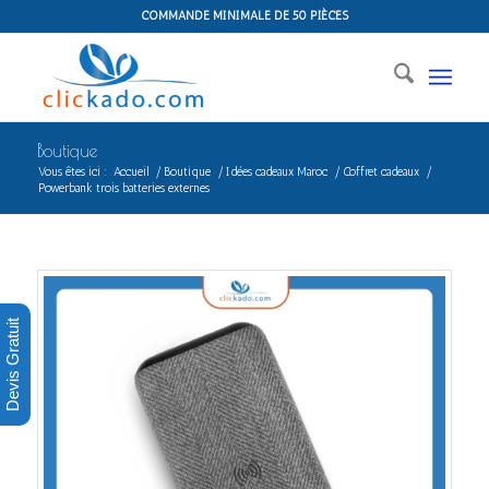
COMMANDE MINIMALE DE 50 PIÈCES
Boutique
Vous êtes ici :
Accueil
/
Boutique
/
Idées cadeaux Maroc
/
Coffret cadeaux
/
Powerbank trois batteries externes
Devis Gratuit