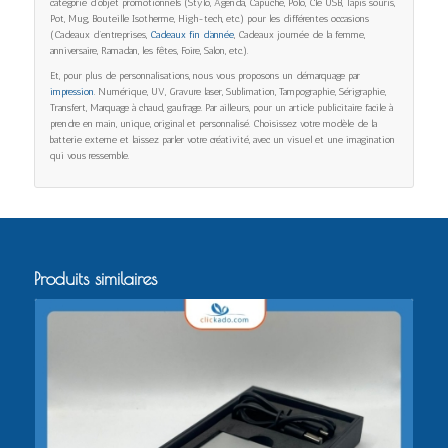
catégorie d’objet promotionnels (Stylo, Agenda, Capuche, Polo, Clé USB, Tapis souris,
Pot, Mug, Bouteille Isotherme, High-tech, etc.) pour les différentes occasions
(Cadeaux d’entreprises,
Cadeaux fin d’année
, Cadeaux journée de la femme,
anniversaire, Ramadan, les fêtes, Foire, Salon, etc.).
Et, pour plus de personnalisations, nous vous proposons un démarquage par
impression
. Numérique, UV, Gravure laser, Sublimation, Tampographie, Sérigraphie,
Transfert, Marquage à chaud, gaufrage. Par ailleurs, pour un article publicitaire facile à
prendre en main, unique, original et personnalisé. Choisissez votre modèle de la
batterie externe et laissez parler votre créativité, avec un visuel et une imagination
qui vous ressemble.
Produits similaires