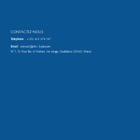
CONTACTEZ-NOUS
Téléphone
:
+212 613 974 197
Email
: contact@clic-kado.com
N°7, 19 Rue Ibn Al Hakam, 1er étage, Casablanca 20160, Maroc