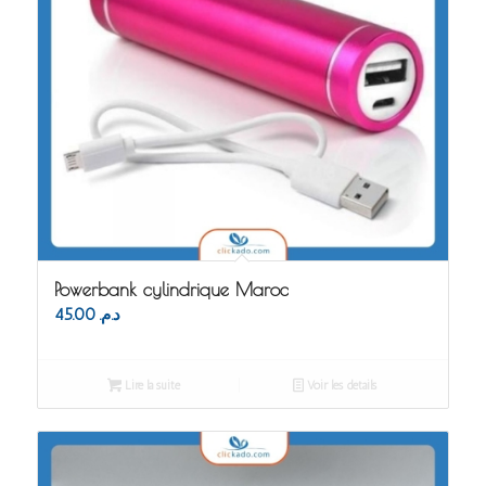
Powerbank cylindrique Maroc
45.00
د.م.
Lire la suite
Voir les détails