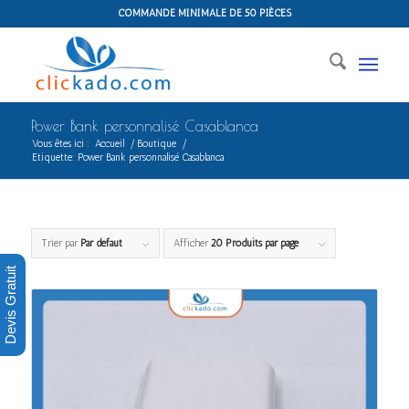
COMMANDE MINIMALE DE 50 PIÈCES
Power Bank personnalisé Casablanca
Vous êtes ici :
Accueil
/
Boutique
/
Etiquette: Power Bank personnalisé Casablanca
Trier par
Par défaut
Afficher
20 Produits par page
Devis Gratuit