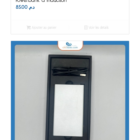
Powerbank à induction
85.00
د.م.
Ajouter au panier
Voir les détails